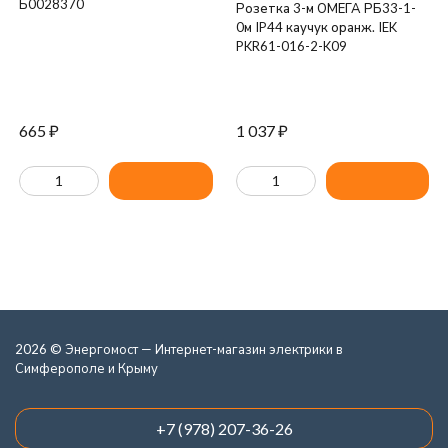
Б0028370
Розетка 3-м ОМЕГА РБ33-1-
0м IP44 каучук оранж. IEK
PKR61-016-2-K09
665
₽
1 037
₽
2026 © Энергомост — Интернет-магазин электрики в
Симферополе и Крыму
+7 (978) 207-36-26