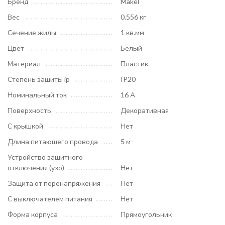
Бренд
Makel
Вес
0.556 кг
Сечение жилы
1 кв.мм
Цвет
Белый
Материал
Пластик
Степень защиты ip
IP20
Номинальный ток
16 А
Поверхность
Декоративная
С крышкой
Нет
Длина питающего провода
5 м
Устройство защитного
отключения (узо)
Нет
Защита от перенапряжения
Нет
С выключателем питания
Нет
Форма корпуса
Прямоугольник