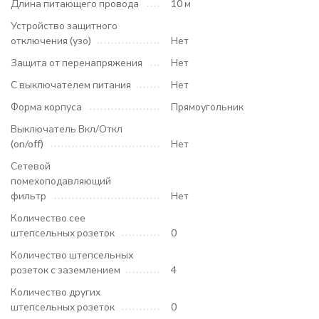
Длина питающего провода
10 м
Устройство защитного
отключения (узо)
Нет
Защита от перенапряжения
Нет
С выключателем питания
Нет
Форма корпуса
Прямоугольник
Выключатель Вкл/Откл
(on/off)
Нет
Сетевой
помехоподавляющий
фильтр
Нет
Количество cee
штепсельных розеток
0
Количество штепсельных
розеток с заземлением
4
Количество других
штепсельных розеток
0