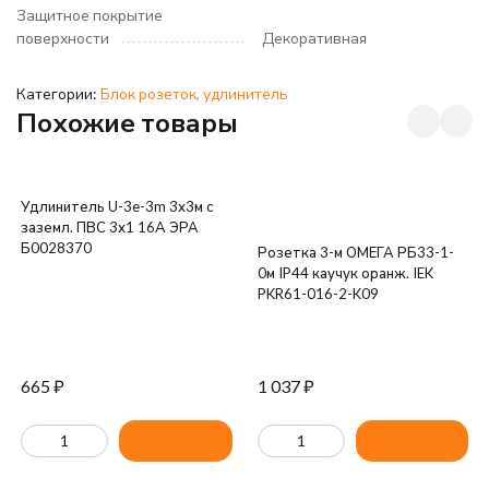
Защитное покрытие
поверхности
Декоративная
Категории:
Блок розеток, удлинитель
Похожие товары
Удлинитель U-3e-3m 3х3м с
заземл. ПВС 3х1 16А ЭРА
Б0028370
Розетка 3-м ОМЕГА РБ33-1-
0м IP44 каучук оранж. IEK
PKR61-016-2-K09
665
₽
1 037
₽