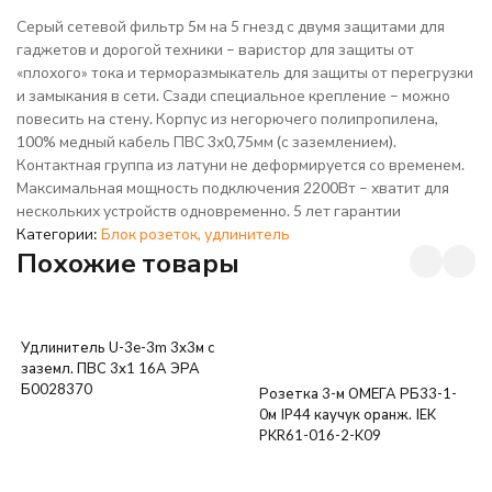
Серый сетевой фильтр 5м на 5 гнезд с двумя защитами для
гаджетов и дорогой техники – варистор для защиты от
«плохого» тока и терморазмыкатель для защиты от перегрузки
и замыкания в сети. Сзади специальное крепление – можно
повесить на стену. Корпус из негорючего полипропилена,
100% медный кабель ПВС 3х0,75мм (с заземлением).
Контактная группа из латуни не деформируется со временем.
Максимальная мощность подключения 2200Вт – хватит для
нескольких устройств одновременно. 5 лет гарантии
Категории:
Блок розеток, удлинитель
Похожие товары
Удлинитель U-3e-3m 3х3м с
заземл. ПВС 3х1 16А ЭРА
Б0028370
Розетка 3-м ОМЕГА РБ33-1-
0м IP44 каучук оранж. IEK
PKR61-016-2-K09