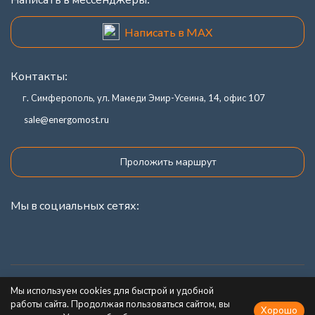
Написать в MAX
Контакты:
г. Симферополь, ул. Мамеди Эмир-Усеина, 14, офис 107
sale@energomost.ru
Проложить маршрут
Мы в социальных сетях:
Каталог товаров
Мы используем cookies для быстрой и удобной
работы сайта. Продолжая пользоваться сайтом, вы
Хорошо
Информация