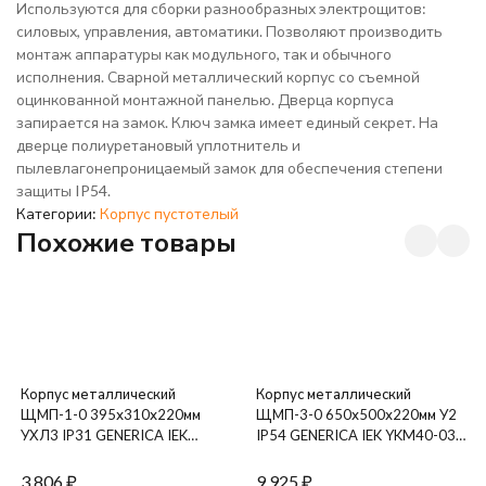
Используются для сборки разнообразных электрощитов:
силовых, управления, автоматики. Позволяют производить
монтаж аппаратуры как модульного, так и обычного
исполнения. Сварной металлический корпус со съемной
оцинкованной монтажной панелью. Дверца корпуса
запирается на замок. Ключ замка имеет единый секрет. На
дверце полиуретановый уплотнитель и
пылевлагонепроницаемый замок для обеспечения степени
защиты IP54.
Категории:
Корпус пустотелый
Похожие товары
Корпус металлический
Корпус металлический
ЩМП-1-0 395х310х220мм
ЩМП-3-0 650х500х220мм У2
УХЛ3 IP31 GENERICA IEK
IP54 GENERICA IEK YKM40-03-
YKM40-01-31-G
54-G
3 806
₽
9 925
₽