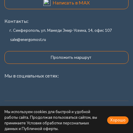
Написать в MAX
Контакты:
г. Симферополь, ул. Мамеди Эмир-Усеина, 14, офис 107
sale@energomost.ru
Проложить маршрут
Мы в социальных сетях:
Каталог товаров
Мы используем cookies для быстрой и удобной
работы сайта. Продолжая пользоваться сайтом, вы
Хорошо
Информация
принимаете Условия обработки персональных
данных и Публичной оферты.