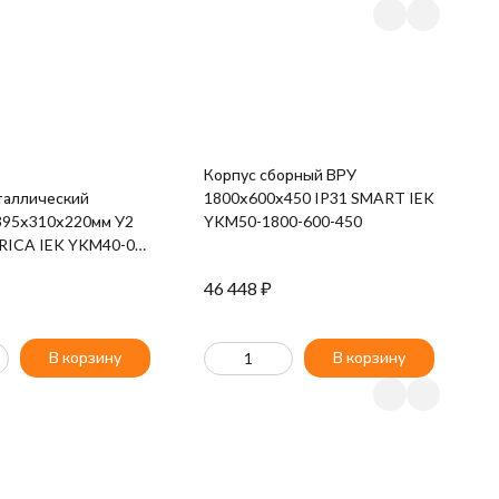
Щ
Корпус сборный ВРУ
I
таллический
1800х600х450 IP31 SMART IEK
95х310х220мм У2
YKM50-1800-600-450
RICA IEK YKM40-01-
46 448
₽
4
В корзину
В корзину