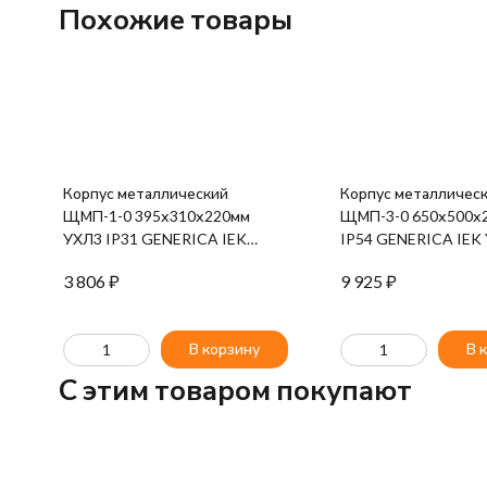
Похожие товары
Корпус металлический
Корпус металличес
ЩМП-1-0 395х310х220мм
ЩМП-3-0 650х500х
УХЛ3 IP31 GENERICA IEK
IP54 GENERICA IEK
YKM40-01-31-G
54-G
3 806
₽
9 925
₽
В корзину
В 
C этим товаром покупают