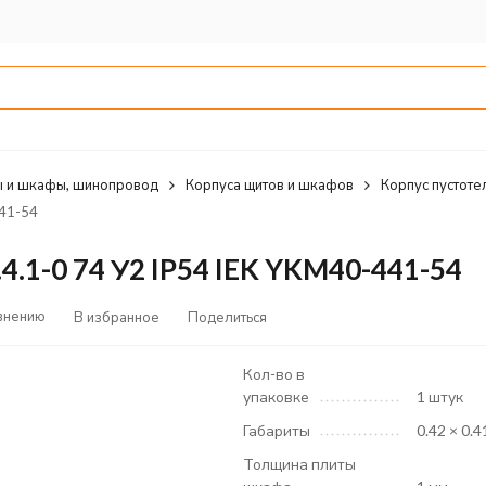
 и шкафы, шинопровод
Корпуса щитов и шкафов
Корпус пустоте
41-54
.1-0 74 У2 IP54 IEK YKM40-441-54
внению
В избранное
Поделиться
Кол-во в
упаковке
1 штук
Габариты
0.42 × 0.4
Толщина плиты