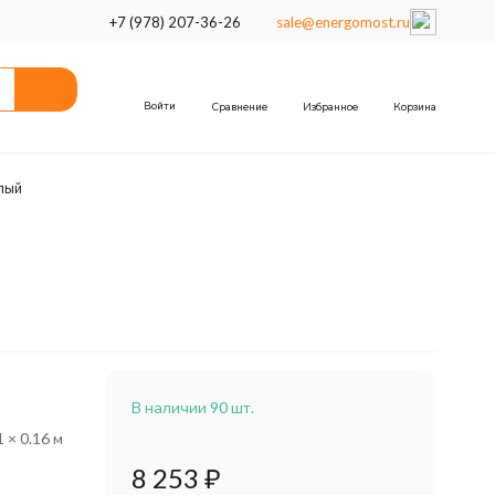
+7 (978) 207-36-26
sale@energomost.ru
Войти
Сравнение
Избранное
Корзина
лый
В наличии 90 шт.
1 × 0.16 м
8 253
₽