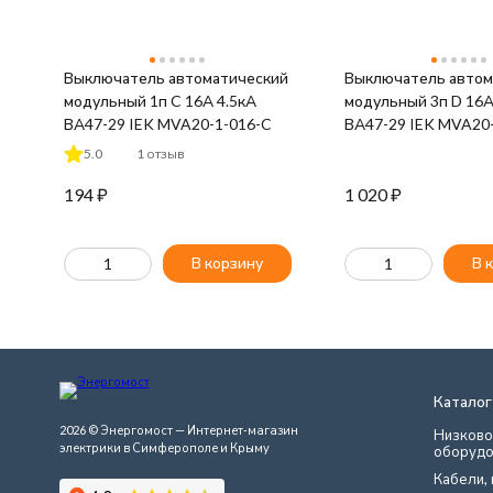
Выключатель автоматический
Выключатель автом
модульный 1п C 16А 4.5кА
модульный 3п D 16А
ВА47-29 IEK MVA20-1-016-C
ВА47-29 IEK MVA20
5.0
1 отзыв
194
₽
1 020
₽
В корзину
В 
Каталог
2026 © Энергомост — Интернет-магазин
Низково
электрики в Симферополе и Крыму
оборудо
Кабели, 