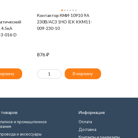
Контактор КМИ-10910 9А
атический
230В/АС3 1НО IEK KKM11-
 4.5кА
009-230-10
-3-016-D
876
₽
корзину
В корзину
 товаров
Информация
льтное и промышленное
Оплата
вание
Доставка
провода и аксессуары
Контакты и реквизиты