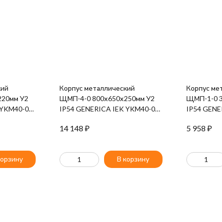
кий
Корпус металлический
Корпус ме
220мм У2
ЩМП-4-0 800х650х250мм У2
ЩМП-1-0 3
 YKM40-03-
IP54 GENERICA IEK YKM40-04-
IP54 GENE
54-G
54-G
14 148
₽
5 958
₽
корзину
В корзину