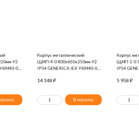
кий
Корпус металлический
Корпус ме
220мм У2
ЩМП-4-0 800х650х250мм У2
ЩМП-1-0 3
 YKM40-03-
IP54 GENERICA IEK YKM40-04-
IP54 GENE
54-G
54-G
14 148
₽
5 958
₽
корзину
В корзину