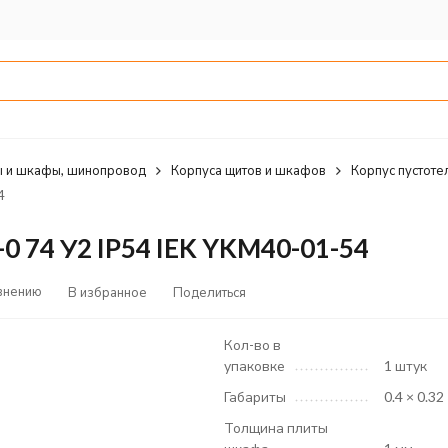
 и шкафы, шинопровод
Корпуса щитов и шкафов
Корпус пустоте
4
 74 У2 IP54 IEK YKM40-01-54
внению
В избранное
Поделиться
Кол-во в
упаковке
1 штук
Габариты
0.4 × 0.32
Толщина плиты