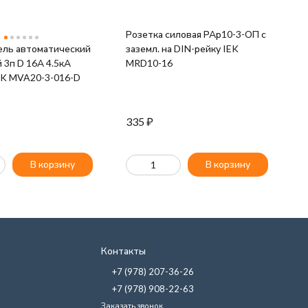
Розетка силовая РАр10-3-ОП с
К
ль автоматический
заземл. на DIN-рейку IEK
2
 3п D 16А 4.5кА
MRD10-16
0
EK MVA20-3-016-D
335
₽
8
В корзину
В корзину
Контакты
+7 (978) 207-36-26
+7 (978) 908-22-63
Заказать звонок