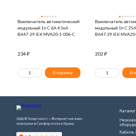
Выключатель автоматический
Выключатель автом
модульный 1п C 6А 4.5кА
модульный 1п C 25А
ВА47-29 IEK MVA20-1-006-C
ВА47-29 IEK MVA20
234
₽
202
₽
В корзину
В 
Каталог
2026 © Энергомост — Интернет-магазин
Низково
электрики в Симферополе и Крыму
оборудо
Кабели, 