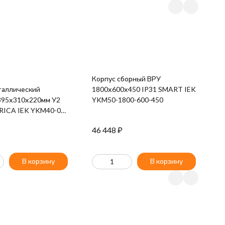
Щ
Корпус сборный ВРУ
I
таллический
1800х600х450 IP31 SMART IEK
95х310х220мм У2
YKM50-1800-600-450
RICA IEK YKM40-01-
46 448
₽
4
В корзину
В корзину