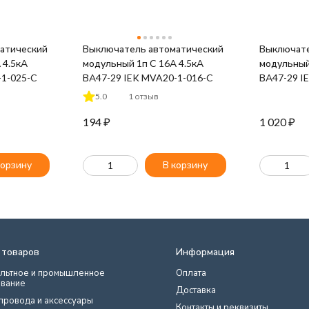
атический
Выключатель автоматический
Выключате
 4.5кА
модульный 1п C 16А 4.5кА
модульный
-1-025-C
ВА47-29 IEK MVA20-1-016-C
ВА47-29 I
5.0
1 отзыв
194
₽
1 020
₽
корзину
В корзину
 товаров
Информация
льтное и промышленное
Оплата
вание
Доставка
провода и аксессуары
Контакты и реквизиты