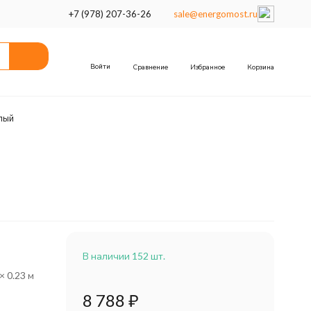
+7 (978) 207-36-26
sale@energomost.ru
Войти
Сравнение
Избранное
Корзина
лый
В наличии 152 шт.
 × 0.23 м
8 788
₽