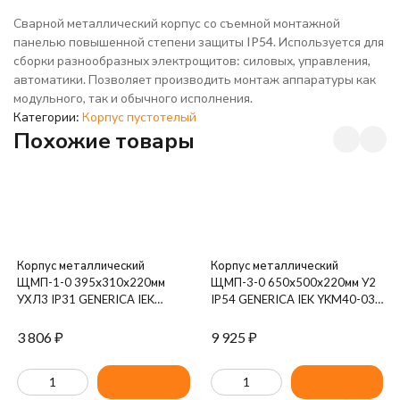
Сварной металлический корпус со съемной монтажной
панелью повышенной степени защиты IP54. Используется для
сборки разнообразных электрощитов: силовых, управления,
автоматики. Позволяет производить монтаж аппаратуры как
модульного, так и обычного исполнения.
Категории:
Корпус пустотелый
Похожие товары
Корпус металлический
Корпус металлический
ЩМП-1-0 395х310х220мм
ЩМП-3-0 650х500х220мм У2
УХЛ3 IP31 GENERICA IEK
IP54 GENERICA IEK YKM40-03-
YKM40-01-31-G
54-G
3 806
₽
9 925
₽