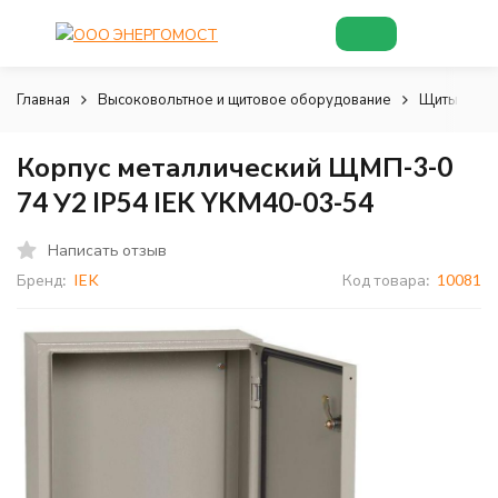
Главная
Высоковольтное и щитовое оборудование
Щиты и шк
Корпус металлический ЩМП-3-0
74 У2 IP54 IEK YKM40-03-54
Написать отзыв
Бренд:
IEK
Код товара:
10081