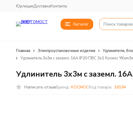
Юрлицам
Доставка
Контакты
Каталог
Главная
Электроустановочные изделия
Удлинители, бло
Удлинитель 3х3м с заземл. 16А IP20 ПВС 3х1 Космос YKsm3m
Удлинитель 3х3м с заземл. 16А
Написать отзыв
Бренд:
КОСМОС
Код товара:
16534