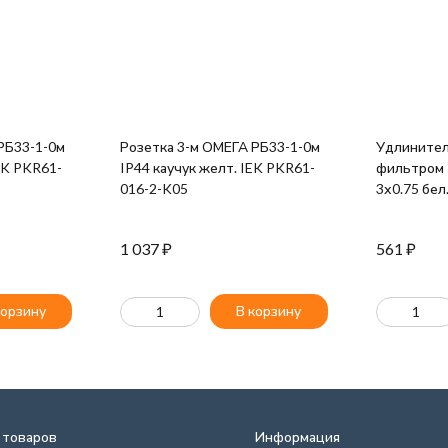
РБ33-1-0м
Розетка 3-м ОМЕГА РБ33-1-0м
Удлинител
IEK PKR61-
IP44 каучук желт. IEK PKR61-
фильтром 
016-2-K05
3х0.75 бел
1 037
₽
561
₽
корзину
В корзину
 товаров
Информация