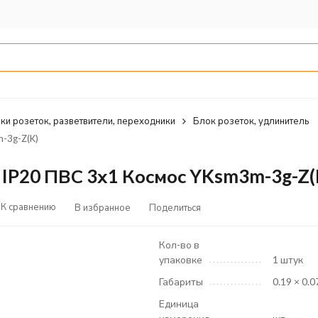
ки розеток, разветвители, переходники
Блок розеток, удлинитель
-3g-Z(K)
 IP20 ПВС 3х1 Космос YKsm3m-3g-Z(
К сравнению
В избранное
Поделиться
Кол-во в
упаковке
1 штук
Габариты
0.19 × 0.0
Единица