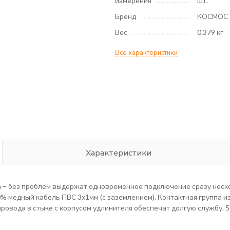
измерения
шт.
Бренд
КОСМОС
Вес
0.379 кг
Все характеристики
Характеристики
 – без проблем выдержат одновременное подключение сразу неско
% медный кабель ПВС 3х1мм (с заземлением). Контактная группа из
овода в стыке с корпусом удлинителя обеспечат долгую службу. 5