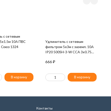
ь с сетевым
У
5х1.5м 10А ПВС
Удлинитель с сетевым
1
. Союз 1324
фильтром 5х3м с заземл. 10А
4
IP20 500SH-3-W CCA 3х0.75
бел. BURO 992290
666
₽
9
В корзину
В корзину
Контакты