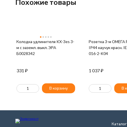
Похожие товары
Колодка удлинителя KX-3es 3-
Розетка 3-м ОМЕГА 
м с зазeмл. выкл. ЭРА
IP44 каучук красн. 
Б0028342
016-2-K04
331
₽
1 037
₽
В корзину
В 
Каталог