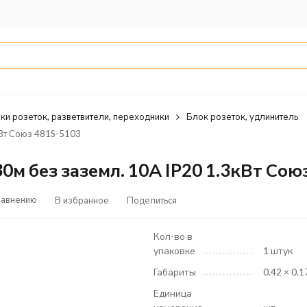
ки розеток, разветвители, переходники
Блок розеток, удлинитель
кВт Союз 481S-5103
м без заземл. 10А IP20 1.3кВт Сою
равнению
В избранное
Поделиться
Кол-во в
упаковке
1 штук
Габариты
0.42 × 0.1
Единица