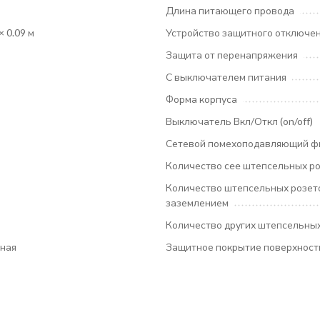
Длина питающего провода
× 0.09 м
Устройство защитного отключени
Защита от перенапряжения
С выключателем питания
Форма корпуса
Выключатель Вкл/Откл (on/off)
Сетевой помехоподавляющий ф
Количество cee штепсельных р
Количество штепсельных розето
заземлением
Количество других штепсельных
ная
Защитное покрытие поверхност