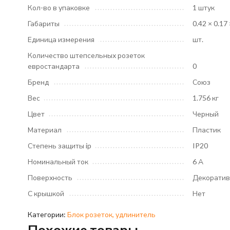
Кол-во в упаковке
1 штук
Габариты
0.42 × 0.17 
Единица измерения
шт.
Количество штепсельных розеток
евростандарта
0
Бренд
Союз
Вес
1.756 кг
Цвет
Черный
Материал
Пластик
Степень защиты ip
IP20
Номинальный ток
6 А
Поверхность
Декоратив
С крышкой
Нет
Категории:
Блок розеток, удлинитель
Похожие товары