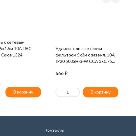
ь с сетевым
У
5х1.5м 10А ПВС
Удлинитель с сетевым
1
. Союз 1324
фильтром 5х3м с заземл. 10А
4
IP20 500SH-3-W CCA 3х0.75
бел. BURO 992290
666
₽
9
В корзину
В корзину
Контакты