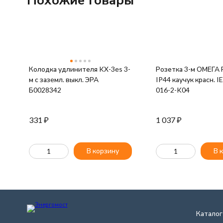
Колодка удлинителя KX-3es 3-
Розетка 3-м ОМЕГА 
м с зазeмл. выкл. ЭРА
IP44 каучук красн. 
Б0028342
016-2-K04
331
₽
1 037
₽
В корзину
В 
Каталог