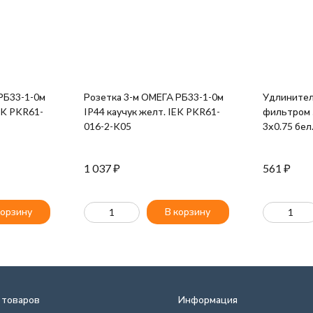
РБ33-1-0м
Розетка 3-м ОМЕГА РБ33-1-0м
Удлинител
IEK PKR61-
IP44 каучук желт. IEK PKR61-
фильтром 
016-2-K05
3х0.75 бел
1 037
₽
561
₽
корзину
В корзину
 товаров
Информация