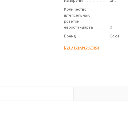
измерения
шт.
Количество
штепсельных
розеток
евростандарта
0
Бренд
Союз
Все характеристики