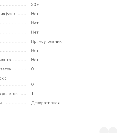
30 м
я (узо)
Нет
Нет
Нет
Прямоугольник
Нет
ильтр
Нет
озеток
0
к с
0
 розеток
1
и
Декоративная