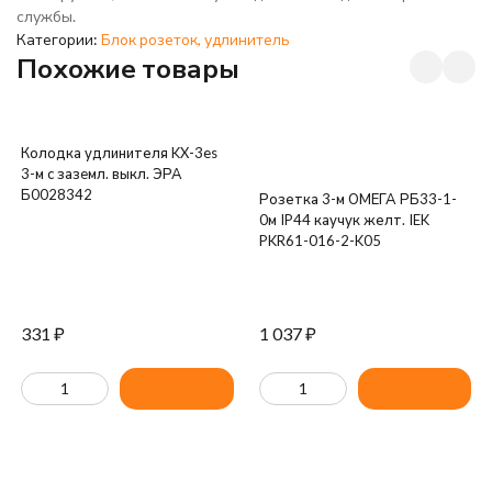
службы.
Категории:
Блок розеток, удлинитель
Похожие товары
Колодка удлинителя KX-3es
3-м с зазeмл. выкл. ЭРА
Б0028342
Розетка 3-м ОМЕГА РБ33-1-
0м IP44 каучук желт. IEK
PKR61-016-2-K05
331
₽
1 037
₽