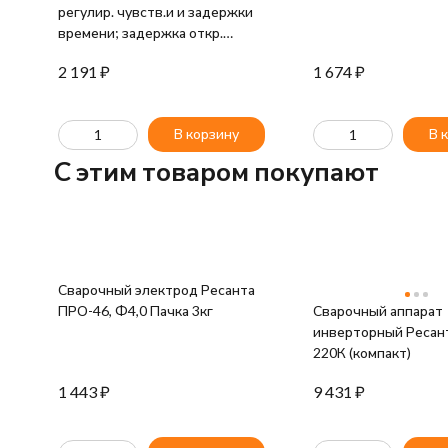
регулир. чувств.и и задержки
времени; задержка откр.
0.15/0.8с; сенсор чувств.
2 191
₽
1 674
₽
перем.; светофильтр ТСК 4000
"шлифовка") Ресанта
65/14Штука
В корзину
В 
C этим товаром покупают
Сварочный электрод Ресанта
ПРО-46, Ф4,0 Пачка 3кг
Сварочный аппарат
инверторный Ресан
220К (компакт)
1 443
₽
9 431
₽