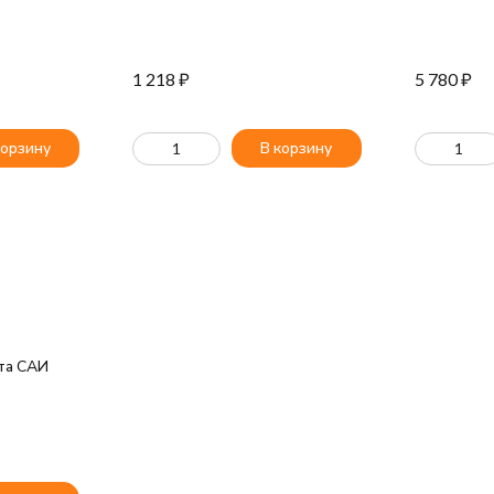
1 218
₽
5 780
₽
корзину
В корзину
та САИ