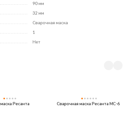
90 мм
32 мм
Сварочная маска
1
Нет
 маска Ресанта
Сварочная маска Ресанта МС-6
С