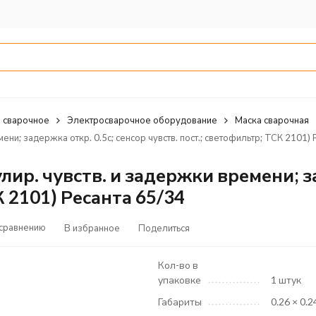
 сварочное
Электросварочное оборудование
Маска сварочная
ни; задержка откр. 0.5с; сенсор чувств. пост.; светофильтр; ТСК 2101) 
лир. чувств. и задержки времени; з
К 2101) Ресанта 65/34
 сравнению
В избранное
Поделиться
Кол-во в
упаковке
1 штук
Габариты
0.26 × 0.2