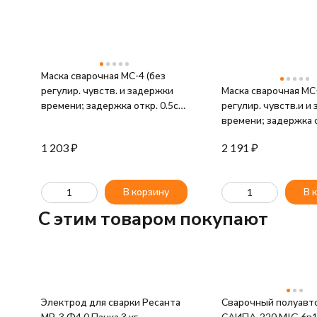
Маска сварочная МС-4 (без
регулир. чувств. и задержки
Маска сварочная МС-
времени; задержка откр. 0.5с;
регулир. чувств.и и
сенсор чувств. пост.;
времени; задержка 
светофильтр; ТСК 2101)
0.15/0.8с; сенсор чу
1 203
₽
2 191
₽
Ресанта 65/34
перем.; светофильт
"шлифовка") Ресант
65/14Штука
В корзину
В 
C этим товаром покупают
Электрод для сварки Ресанта
Сварочный полуавт
МР-3 Ф4,0 Пачка 3 кг
САИПА-220 MIG 6в1