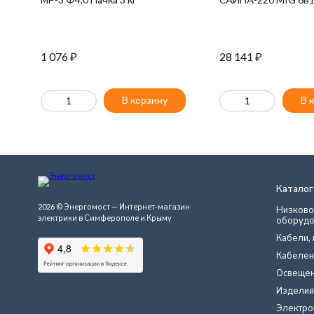
1 076
₽
28 141
₽
В корзину
В 
Каталог
2026 © Энергомост — Интернет-магазин
Низково
электрики в Симферополе и Крыму
оборудо
Кабели, 
Кабелен
Освеще
Изделия
Электро