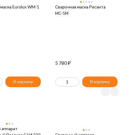
маска Eurolux WM-1
Сварочная маска Ресанта
С
МС-5М
5 780
₽
1
В корзину
В корзину
 аппарат
ый Ресанта САИ 220
Сварочный аппарат