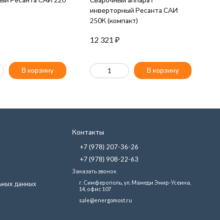
инверторный Ресанта САИ
250К (компакт)
12 321
₽
В корзину
В корзину
Контакты
+7 (978) 207-36-26
+7 (978) 908-22-63
Заказать звонок
г. Симферополь, ул. Мамеди Эмир-Усеина,
ьных данных
14, офис 107
sale@energomost.ru