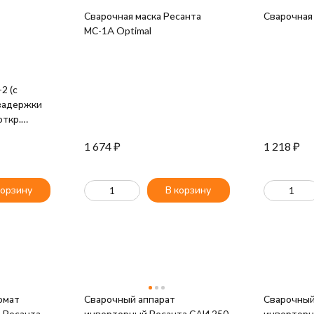
Сварочная маска Ресанта
Сварочная 
МС-1А Optimal
2 (с
 задержки
откр.
вств.
1 674
₽
1 218
₽
р ТСК 4000
а
корзину
В корзину
омат
Сварочный аппарат
Сварочный
 Ресанта
инверторный Ресанта САИ 250
инверторн