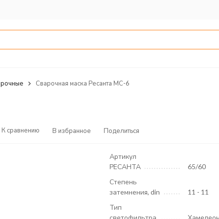
арочные
Сварочная маска Ресанта МС-6
К сравнению
В избранное
Поделиться
Артикул
РЕСАНТА
65/60
Степень
затемнения, din
11 - 11
Тип
светофильтра
Хамелео