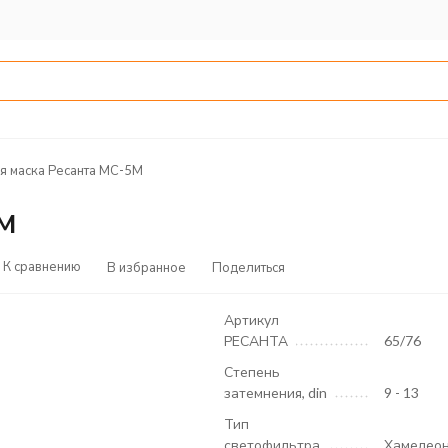
я маска Ресанта МС-5М
5М
К сравнению
В избранное
Поделиться
Артикул
РЕСАНТА
65/76
Степень
затемнения, din
9 - 13
Тип
светофильтра
Хамелео