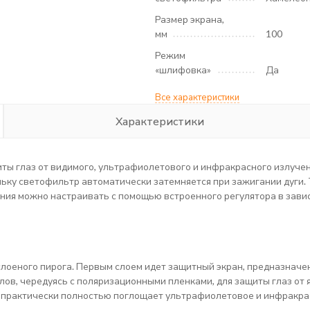
Размер экрана,
мм
100
Режим
«шлифовка»
Да
Все характеристики
Характеристики
 глаз от видимого, ультрафиолетового и инфракрасного излучени
ольку светофильтр автоматически затемняется при зажигании дуги.
ния можно настраивать с помощью встроенного регулятора в завис
лоеного пирога. Первым слоем идет защитный экран, предназначе
ов, чередуясь с поляризационными пленками, для защиты глаз от я
 практически полностью поглощает ультрафиолетовое и инфракра