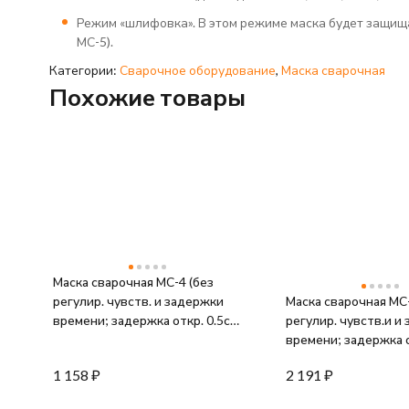
Режим «шлифовка». В этом режиме маска будет защища
МС-5).
Категории:
Сварочное оборудование
,
Маска сварочная
Похожие товары
Маска сварочная МС-4 (без
регулир. чувств. и задержки
Маска сварочная МС-
времени; задержка откр. 0.5с;
регулир. чувств.и и
сенсор чувств. пост.;
времени; задержка 
светофильтр; ТСК 2101)
0.15/0.8с; сенсор чу
1 158
₽
2 191
₽
Ресанта 65/34
перем.; светофильт
"шлифовка") Ресант