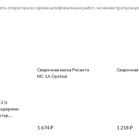
ть оператора во время шлифовальных работ, не меняя пропускную с
Сварочная маска Ресанта
Сварочная 
МС-1А Optimal
2 (с
 задержки
откр.
вств.
1 674
₽
1 218
₽
р ТСК 4000
а