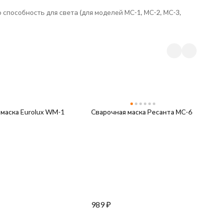
пособность для света (для моделей МС-1, МС-2, МС-3,
маска Eurolux WM-1
Сварочная маска Ресанта МС-6
С
989
₽
1