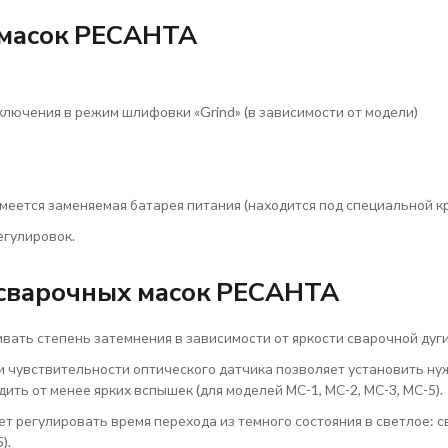
 масок РЕСАНТА
ключения в режим шлифовки «Grind» (в зависимости от модели)
меется заменяемая батарея питания (находится под специальной к
егулировок.
 сварочных масок РЕСАНТА
вать степень затемнения в зависимости от яркости сварочной дуги
и чувствительности оптического датчика позволяет установить ну
ть от менее ярких вспышек (для моделей МС-1, МС-2, МС-3, МС-5).
т регулировать время перехода из темного состояния в светлое: 
).