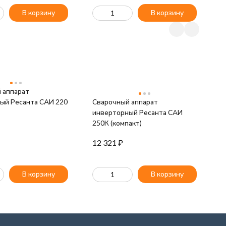
В корзину
В корзину
 аппарат
ый Ресанта САИ 220
Сварочный аппарат
инверторный Ресанта САИ
250К (компакт)
12 321
₽
В корзину
В корзину