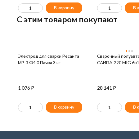
65/14Штука
В корзину
В 
C этим товаром покупают
Электрод для сварки Ресанта
Сварочный полуавт
МР-3 Ф4,0 Пачка 3 кг
САИПА-220 MIG 6в1
1 076
₽
28 141
₽
В корзину
В 