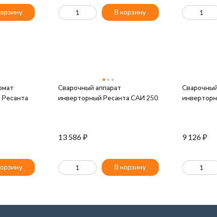
корзину
В корзину
омат
Сварочный аппарат
Сварочный
 Ресанта
инверторный Ресанта САИ 250
инверторн
13 586
₽
9 126
₽
корзину
В корзину