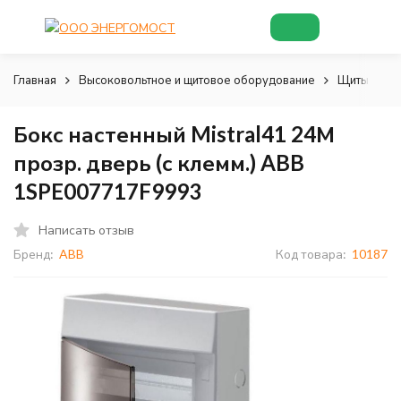
Главная
Высоковольтное и щитовое оборудование
Щиты и шк
Бокс настенный Mistral41 24М
прозр. дверь (с клемм.) ABB
1SPE007717F9993
Написать отзыв
Бренд:
ABB
Код товара:
10187