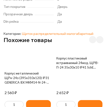
Тип покрытия
Дверь
Прозрачная дверь
Да
Din рейка
Да
Категории:
Щиток распределительный малогабаритный
Похожие товары
Корпус пластиковый
встраиваемый 24мод. ЩРВ-
П-24 35х30х10 IP41 SchE
31006DEK
Корпус металлический
ЩРн-24з (395х310х120) IP31
GENERICA IEK MKM14-N-24-
31-Z-G
2 560
₽
2 652
₽