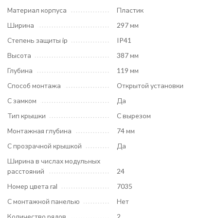
Материал корпуса
Пластик
Ширина
297 мм
Степень защиты ip
IP41
Высота
387 мм
Глубина
119 мм
Способ монтажа
Открытой установки
С замком
Да
Тип крышки
С вырезом
Монтажная глубина
74 мм
С прозрачной крышкой
Да
Ширина в числах модульных
расстояний
24
Номер цвета ral
7035
С монтажной панелью
Нет
Количество рядов
2