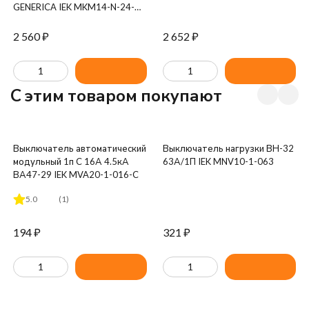
GENERICA IEK MKM14-N-24-
31-Z-G
2 560
₽
2 652
₽
C этим товаром покупают
Выключатель автоматический
Выключатель нагрузки ВН-32
модульный 1п C 16А 4.5кА
63А/1П IEK MNV10-1-063
ВА47-29 IEK MVA20-1-016-C
5.0
(1)
194
₽
321
₽