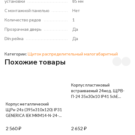
установки
85 мм
С монтажной панелью
Нет
Количество рядов
1
Прозрачная дверь
Да
Din рейка
Да
Категории:
Щиток распределительный малогабаритный
Похожие товары
Корпус пластиковый
встраиваемый 24мод. ЩРВ-
П-24 35х30х10 IP41 SchE
31006DEK
Корпус металлический
ЩРн-24з (395х310х120) IP31
GENERICA IEK MKM14-N-24-
31-Z-G
2 560
₽
2 652
₽