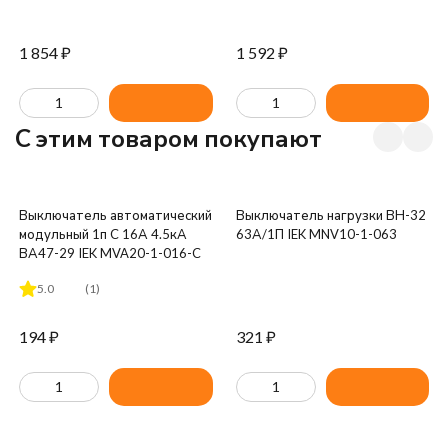
1 854
₽
1 592
₽
C этим товаром покупают
Выключатель автоматический
Выключатель нагрузки ВН-32
модульный 1п C 16А 4.5кА
63А/1П IEK MNV10-1-063
ВА47-29 IEK MVA20-1-016-C
5.0
(1)
194
₽
321
₽