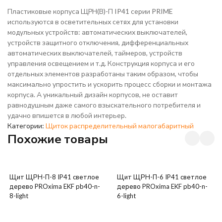
Пластиковые корпуса ЩРН(В)-П IP41 серии PRIME
используются в осветительных сетях для установки
модульных устройств: автоматических выключателей,
устройств защитного отключения, дифференциальных
автоматических выключателей, таймеров, устройств
управления освещением и т.д. Конструкция корпуса и его
отдельных элементов разработаны таким образом, чтобы
максимально упростить и ускорить процесс сборки и монтажа
корпуса. А уникальный дизайн корпусов, не оставит
равнодушным даже самого взыскательного потребителя и
удачно впишется в любой интерьер.
Категории:
Щиток распределительный малогабаритный
Похожие товары
Щит ЩРН-П-8 IP41 светлое
Щит ЩРН-П-6 IP41 светлое
дерево PROxima EKF pb40-n-
дерево PROxima EKF pb40-n-
8-light
6-light