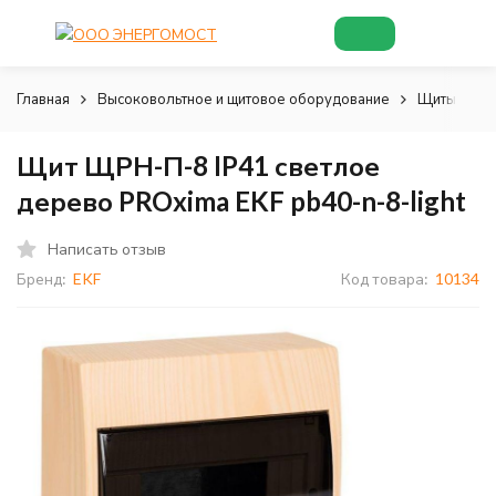
Главная
Высоковольтное и щитовое оборудование
Щиты и шк
Щит ЩРН-П-8 IP41 светлое
дерево PROxima EKF pb40-n-8-light
Написать отзыв
Бренд:
EKF
Код товара:
10134