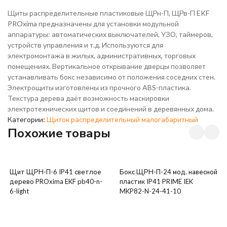
Щиты распределительные пластиковые ЩРн-П, ЩРв-П EKF
PROxima предназначены для установки модульной
аппаратуры: автоматических выключателей, УЗО, таймеров,
устройств управления и т.д. Используются для
электромонтажа в жилых, административных, торговых
помещениях. Вертикальное открывание дверцы позволяет
устанавливать бокс независимо от положения соседних стен.
Электрощиты изготовлены из прочного ABS-пластика.
Текстура дерева даёт возможность маскировки
электротехнических щитов и соединений в деревянных дома.
Категории:
Щиток распределительный малогабаритный
Похожие товары
Щит ЩРН-П-6 IP41 светлое
Бокс ЩРН-П-24 мод. навесной
дерево PROxima EKF pb40-n-
пластик IP41 PRIME IEK
6-light
MKP82-N-24-41-10