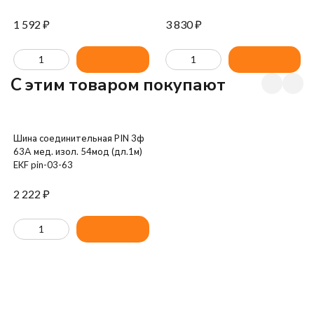
1 592
₽
3 830
₽
C этим товаром покупают
Шина соединительная PIN 3ф
63А мед. изол. 54мод (дл.1м)
EKF pin-03-63
2 222
₽