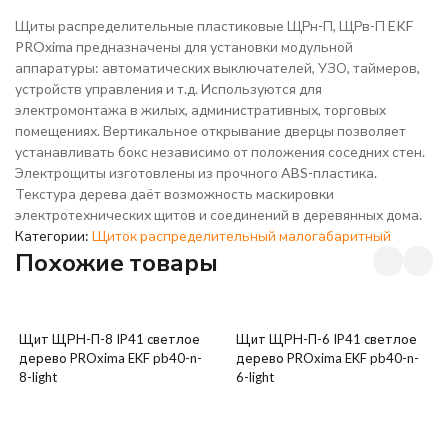
Щиты распределительные пластиковые ЩРн-П, ЩРв-П EKF
PROxima предназначены для установки модульной
аппаратуры: автоматических выключателей, УЗО, таймеров,
устройств управления и т.д. Используются для
электромонтажа в жилых, административных, торговых
помещениях. Вертикальное открывание дверцы позволяет
устанавливать бокс независимо от положения соседних стен.
Электрощиты изготовлены из прочного ABS-пластика.
Текстура дерева даёт возможность маскировки
электротехнических щитов и соединений в деревянных дома.
Категории:
Щиток распределительный малогабаритный
Похожие товары
Щит ЩРН-П-8 IP41 светлое
Щит ЩРН-П-6 IP41 светлое
дерево PROxima EKF pb40-n-
дерево PROxima EKF pb40-n-
8-light
6-light