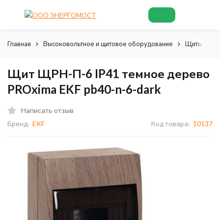
Главная
Высоковольтное и щитовое оборудование
Щиты и шк
Щит ЩРН-П-6 IP41 темное дерево
PROxima EKF pb40-n-6-dark
Написать отзыв
Бренд:
EKF
Код товара:
10137