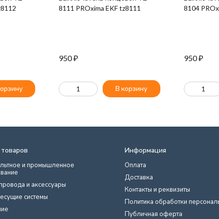
z8112
8111 PROxima EKF tz8111
8104 PROx
950
₽
950
₽
корзину
В корзину
 товаров
Информация
льтное и промышленное
Оплата
вание
Доставка
провода и аксессуары
Контакты и реквизиты
есущие системы
Политика обработки персонал
ние
Публичная оферта