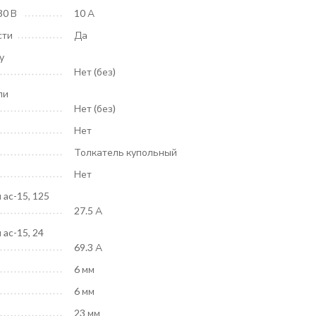
30 В
10 А
сти
Да
у
Нет (без)
ли
Нет (без)
Нет
Толкатель купольный
Нет
 ac-15, 125
27.5 А
ac-15, 24
69.3 А
6 мм
6 мм
23 мм