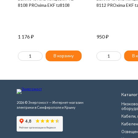
8108 PROxima EKF tz8108
8112 PROxima EKF t
1 176
₽
950
₽
В корзину
В 
Каталог
2026 © Энергомост — Интернет-магазин
Низково
электрики в Симферополе и Крыму
оборудо
Кабели, 
Кабелен
Освеще