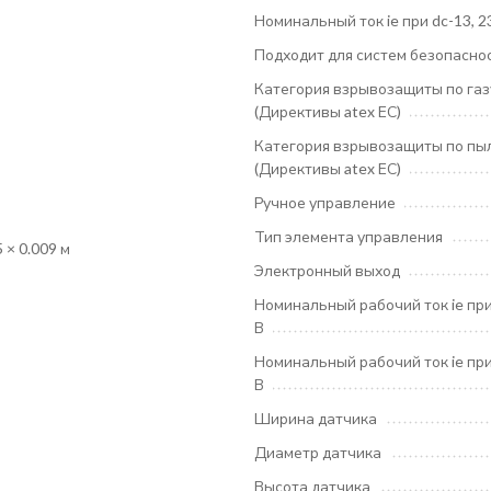
Номинальный ток ie при dc-13, 2
Подходит для систем безопасно
Категория взрывозащиты по газ
(Директивы atex ЕС)
Категория взрывозащиты по пы
(Директивы atex ЕС)
Ручное управление
Тип элемента управления
5 × 0.009 м
Электронный выход
Номинальный рабочий ток ie при
В
Номинальный рабочий ток ie при 
В
Ширина датчика
Диаметр датчика
Высота датчика