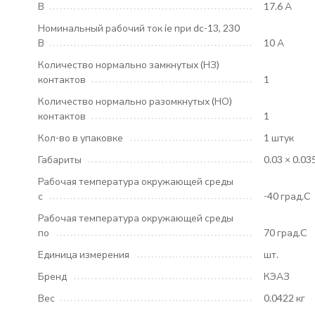
В
17.6 А
Номинальный рабочий ток ie при dc-13, 230
В
10 А
Количество нормально замкнутых (НЗ)
контактов
1
Количество нормально разомкнутых (НО)
контактов
1
Кол-во в упаковке
1 штук
Габариты
0.03 × 0.03
Рабочая температура окружающей среды
с
-40 град.C
Рабочая температура окружающей среды
по
70 град.C
Единица измерения
шт.
Бренд
КЭАЗ
Вес
0.0422 кг