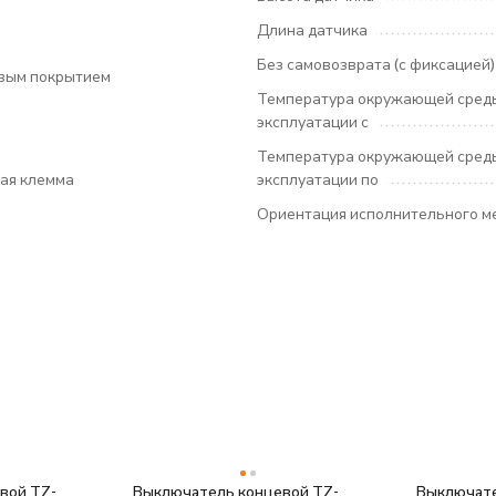
Длина датчика
Без самовозврата (с фиксацией)
вым покрытием
Температура окружающей сред
эксплуатации с
Температура окружающей сред
ая клемма
эксплуатации по
Ориентация исполнительного м
вой TZ-
Выключатель концевой TZ-
Выключате