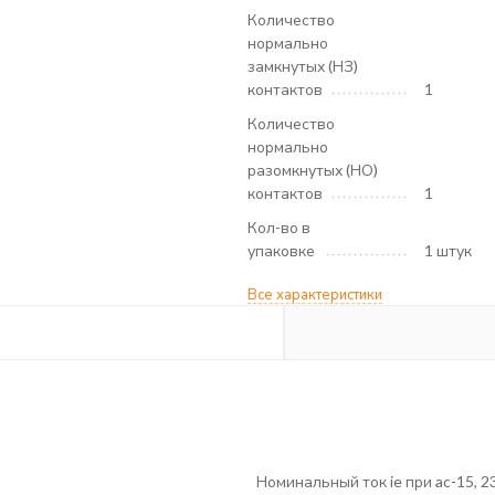
Количество
нормально
замкнутых (НЗ)
контактов
1
Количество
нормально
разомкнутых (НО)
контактов
1
Кол-во в
упаковке
1 штук
Все характеристики
Номинальный ток ie при ac-15, 2