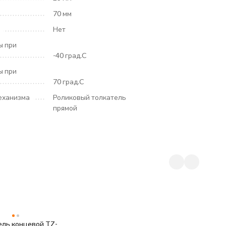
70 мм
Нет
ы при
-40 град.C
ы при
70 град.C
еханизма
Роликовый толкатель
прямой
ль концевой TZ-