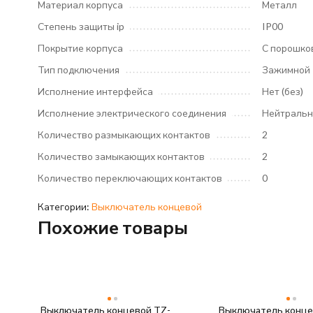
Материал корпуса
Металл
Степень защиты ip
IP00
Покрытие корпуса
С порошко
Тип подключения
Зажимной
Исполнение интерфейса
Нет (без)
Исполнение электрического соединения
Нейтральн
Количество размыкающих контактов
2
Количество замыкающих контактов
2
Количество переключающих контактов
0
Категории:
Выключатель концевой
Похожие товары
Выключатель концевой TZ-
Выключатель конце