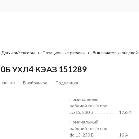
Датчики/сенсоры
Позиционные датчики
Выключатель концевой
10Б УХЛ4 КЭАЗ 151289
авнению
В избранное
Поделиться
Номинальный
рабочий ток ie при
ac-15, 230 В
17.6 А
Номинальный
рабочий ток ie при
dc-13, 230 В
10 А