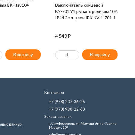
ima EKF tz8104
Выключатель концевой
В
КУ-701 У1 рычаг с роликом 10А
В
IP44 2 эл. цепи IEK KV-1-701-1
I
4 549
₽
1
В корзину
В корзину
Контакты
+7 (978) 207-36-26
+7 (978) 908-22-63
Заказать звонок
г. Симферополь, ул. Мамеди Эмир-Усеина,
ьных данных
14, офис 107
sale@energomost.ru