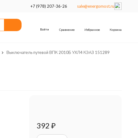
+7 (978) 207-36-26
sale@energomost.ru
Войти
Сравнение
Избранное
Корзина
Выключатель путевой ВПК 2010Б УХЛ4 КЭАЗ 151289
392
₽