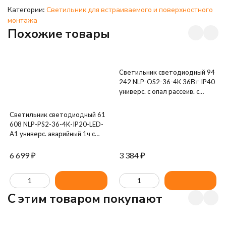
Категории:
Светильник для встраиваемого и поверхностного
монтажа
Похожие товары
Светильник светодиодный 94
242 NLP-OS2-36-4K 36Вт IP40
универс. с опал рассеив. с
драйвером (аналог ЛВО4х18)
Navigator 94242
Светильник светодиодный 61
608 NLP-PS2-36-4K-IP20-LED-
A1 универс. аварийный 1ч с
драйвером Navigator 61608
6 699
₽
3 384
₽
C этим товаром покупают