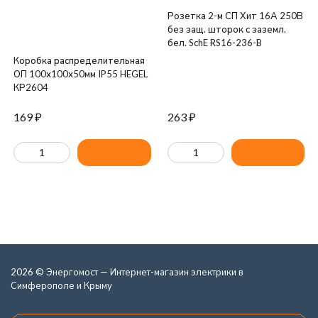
Розетка 2-м СП Хит 16А 250В
без защ. шторок с заземл.
бел. SchE RS16-236-B
Коробка распределительная
ОП 100х100х50мм IP55 HEGEL
КР2604
169
₽
263
₽
2026 © Энергомост — Интернет-магазин электрики в
Симферополе и Крыму