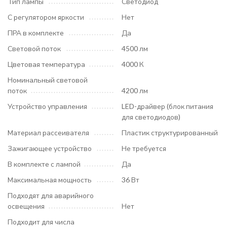
Тип лампы
Светодиод
С регулятором яркости
Нет
ПРА в комплекте
Да
Световой поток
4500 лм
Цветовая температура
4000 К
Номинальный световой
поток
4200 лм
Устройство управления
LED-драйвер (блок питания
для светодиодов)
Материал рассеивателя
Пластик структурированный
Зажигающее устройство
Не требуется
В комплекте с лампой
Да
Максимальная мощность
36 Вт
Подходят для аварийного
освещения
Нет
Подходит для числа