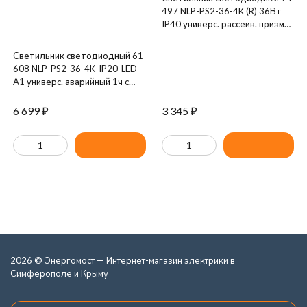
497 NLP-PS2-36-4K (R) 36Вт
IP40 универс. рассеив. призма
с драйвером (аналог ЛВО
4х18) Navigator 94497
Светильник светодиодный 61
608 NLP-PS2-36-4K-IP20-LED-
A1 универс. аварийный 1ч с
драйвером Navigator 61608
6 699
₽
3 345
₽
2026 © Энергомост — Интернет-магазин электрики в
Симферополе и Крыму