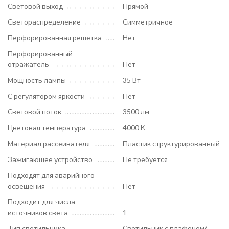
Световой выход
Прямой
Светораспределение
Симметричное
Перфорированная решетка
Нет
Перфорированный
отражатель
Нет
Мощность лампы
35 Вт
С регулятором яркости
Нет
Световой поток
3500 лм
Цветовая температура
4000 К
Материал рассеивателя
Пластик структурированный
Зажигающее устройство
Не требуется
Подходят для аварийного
освещения
Нет
Подходит для числа
источников света
1
Тип светильника
Светильник с плафоном/