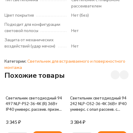
рассеивателем
Цвет покрытия
Нет (без)
Подходит для конфигурации
световой полосы
Нет
Защита от механических
воздействий (удар мячом)
Нет
Категории:
Светильник для встраиваемого и поверхностного
монтажа
Похожие товары
Светильник светодиодный 94
Светильник светодиодный 94
497 NLP-PS2-36-4K (R) 36Вт
242 NLP-OS2-36-4K 36Вт IP40
IP40 универс. рассеив. призма
универс. с опал рассеив. с
с драйвером (аналог ЛВО
драйвером (аналог ЛВО4х18)
4х18) Navigator 94497
Navigator 94242
3 345
₽
3 384
₽