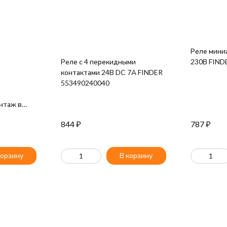
Реле мини
Реле с 4 перекидными
230В FIND
контактами 24В DC 7А FINDER
553490240040
нтаж в
i 230В AC
844
₽
787
₽
300040
корзину
В корзину