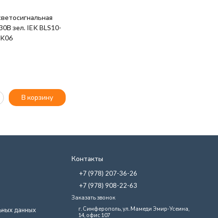
светосигнальная
0В зел. IEK BLS10-
-K06
В корзину
Контакты
+7 (978) 207-36-26
+7 (978) 908-22-63
Заказать звонок
г. Симферополь, ул. Мамеди Эмир-Усеина,
ьных данных
14, офис 107