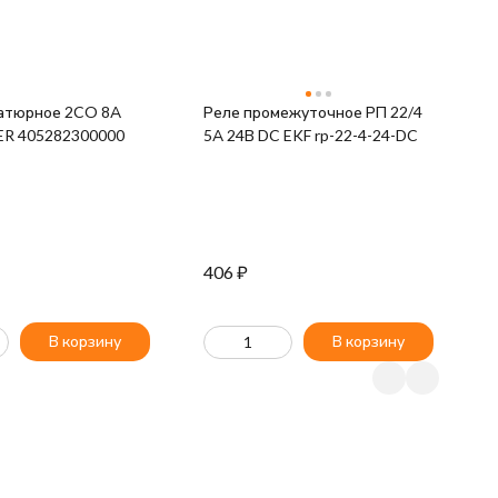
атюрное 2CO 8А
Реле промежуточное РП 22/4
Р
ER 405282300000
5А 24В DC EKF rp-22-4-24-DC
5
406
₽
3
В корзину
В корзину