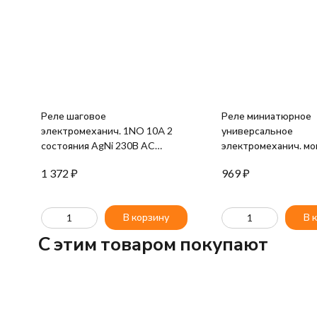
Реле шаговое
Реле миниатюрное
электромеханич. 1NO 10А 2
универсальное
состояния AgNi 230В AC
электромеханич. мо
монтаж в коробке IP20 FINDER
розетку 4CO 7А AgN
1 372
₽
969
₽
260182300000
RTI FINDER 553482
В корзину
В 
C этим товаром покупают