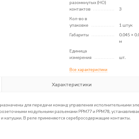
разомкнутых (НО)
контактов
3
Кол-во в
упаковке
1 штук
Габариты
0.045 × 0.
м
Единица
измерения
шт.
Все характеристики
Характеристики
назначены для передачи команд управления исполнительными эле
 розеточными модульными разъемами РРМ77 и РРМ78, устанавливае
 катушки. В реле применяются серебросодержащие контакты.