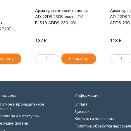
Арматура светосигнальная
Арматура 
AD-22DS 230В красн. IEK
AD-22DS 23
ля
BLS10-ADDS-230-K04
ADDS-230
RP20D-
132
₽
118
₽
корзину
В корзину
 товаров
Информация
льтное и промышленное
Оплата
вание
Доставка
провода и аксессуары
Контакты и реквизиты
есущие системы
Политика обработки персонал
ние