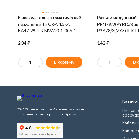
Выключатель автоматический
Разъем модульный
модульный 1п C 6А 4.5кА
РРМ78/3(PYF11A) д
ВА47-29 IEK MVA20-1-006-C
РЭК78/3(MY3) IEK R
RRM-3
234
₽
142
₽
В корзину
В 
Каталог
2026 © Энергомост — Интернет-магазин
Низково
электрики в Симферополе и Крыму
оборудо
Кабели, 
Кабелен
Освеще