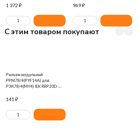
FINDER 260182300000
RTI FINDER 553482300040
1 372
₽
969
₽
C этим товаром покупают
Разъем модульный
РРМ78/4(PYF14A) для
РЭК78/4(MY4) IEK RRP20D-
RRM-4
141
₽