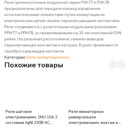
Реле промежуточные модульной серии РЭК77 и РЭК78
предназначены для передачи команд управления
исполнительными элементами путем коммутации их
электрических цепей своими переключающими контактами.
Реле соединяются с розеточными модульными разъемами
РРМ77 и РРМ78, устанавливаемыми на 35-мм монтажной DIN-
рейке. На разъемах расположены зажимы выводов
переключающих контактов и катушки. В реле применяются
серебросодержащие контакты.
Категории:
Реле коммутационное
Похожие товары
Реле шаговое
Реле миниатюрное
электромеханич. 1NO 10А 2
универсальное
состояния AgNi 230В AC
электромеханич. монтаж в
монтаж в коробке IP20
розетку 4CO 7А AgNi 230В AC