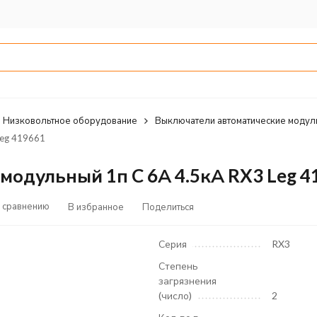
Низковольтное оборудование
Выключатели автоматические модул
Leg 419661
одульный 1п C 6А 4.5кА RX3 Leg 4
 сравнению
В избранное
Поделиться
Серия
RX3
Степень
загрязнения
(число)
2