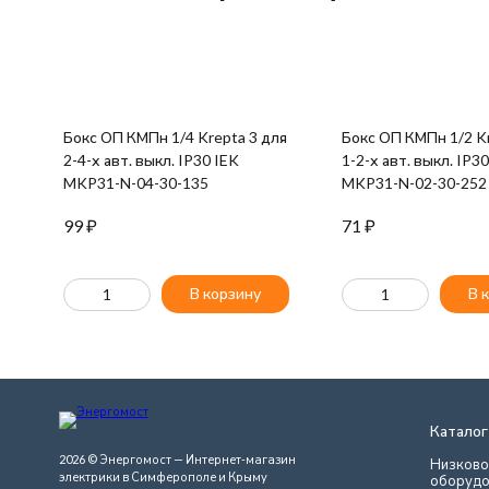
Бокс ОП КМПн 1/4 Krepta 3 для
Бокс ОП КМПн 1/2 Kr
2-4-х авт. выкл. IP30 IEK
1-2-х авт. выкл. IP3
MKP31-N-04-30-135
MKP31-N-02-30-252
99
₽
71
₽
В корзину
В 
Каталог
2026 © Энергомост — Интернет-магазин
Низково
электрики в Симферополе и Крыму
оборудо