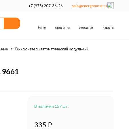
+7 (978) 207-36-26
sale@energomost.ru
Войти
Сравнение
Избранное
Корзина
ьные
Выключатель автоматический модульный
19661
В наличии 157 шт.
335
₽