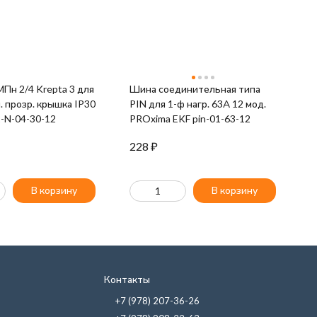
Krepta 3 для
Шина соединительная типа
Ш
л. прозр. крышка IP30
PIN для 1-ф нагр. 63А 12 мод.
P
-N-04-30-12
PROxima EKF pin-01-63-12
Ш
228
₽
8
В корзину
В корзину
Контакты
+7 (978) 207-36-26