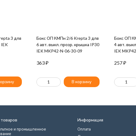
epta 3 для
Бокс ОП КМПн 2/6 Krepta 3 для
Бокс ОП КМПн 2/4 
0 IEK
6 авт. выкл. прозр. крышка IP30
4 авт. вык
IEK MKP42-N-06-30-09
IEK MKP42
363
₽
257
₽
корзину
В корзину
 товаров
Информация
льтное и промышленное
Оплата
вание