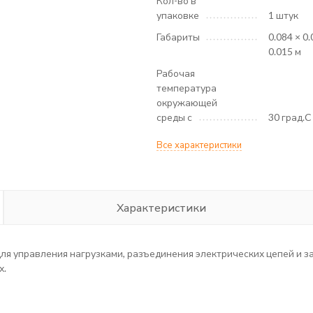
Кол-во в
упаковке
1 штук
Габариты
0.084 × 0.
0.015 м
Рабочая
температура
окружающей
среды с
30 град.C
Все характеристики
Характеристики
 управления нагрузками, разъединения электрических цепей и защ
х.