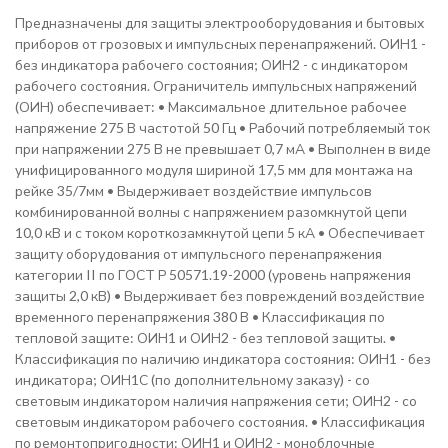
Предназначены для защиты электрооборудования и бытовых
приборов от грозовых и импульсных перенапряжений. ОИН1 -
без индикатора рабочего состояния; ОИН2 - с индикатором
рабочего состояния. Ограничитель импульсных напряжений
(ОИН) обеспечивает: • Максимальное длительное рабочее
напряжение 275 В частотой 50 Гц • Рабочий потребляемый ток
при напряжении 275 В не превышает 0,7 мА • Выполнен в виде
унифицированного модуля шириной 17,5 мм для монтажа на
рейке 35/7мм • Выдерживает воздействие импульсов
комбинированной волны с напряжением разомкнутой цепи
10,0 кВ и с током короткозамкнутой цепи 5 кА • Обеспечивает
защиту оборудования от импульсного перенапряжения
категории II по ГОСТ Р 50571.19-2000 (уровень напряжения
защиты 2,0 кВ) • Выдерживает без повреждений воздействие
временного перенапряжения 380 В • Классификация по
тепловой защите: ОИН1 и ОИН2 - без тепловой защиты. •
Классификация по наличию индикатора состояния: ОИН1 - без
индикатора; ОИН1С (по дополнительному заказу) - со
световым индикатором наличия напряжения сети; ОИН2 - со
световым индикатором рабочего состояния. • Классификация
по ремонтопригодности: ОИН1 и ОИН2 - моноблочные