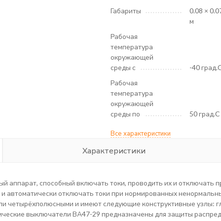
Габариты
0.08 × 0.0
м
Рабочая
температура
окружающей
среды с
-40 град.
Рабочая
температура
окружающей
среды по
50 град.C
Все характеристики
Характеристики
 аппарат, способный включать токи, проводить их и отключать пр
и автоматически отключать токи при нормированных ненормальных 
или четырёхполюсными и имеют следующие конструктивные узлы: гл
тические выключатели ВА47-29 предназначены для защиты распре