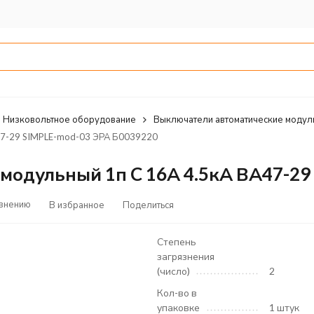
Низковольтное оборудование
Выключатели автоматические модул
47-29 SIMPLE-mod-03 ЭРА Б0039220
модульный 1п C 16А 4.5кА ВА47-29
авнению
В избранное
Поделиться
Степень
загрязнения
(число)
2
Кол-во в
упаковке
1 штук