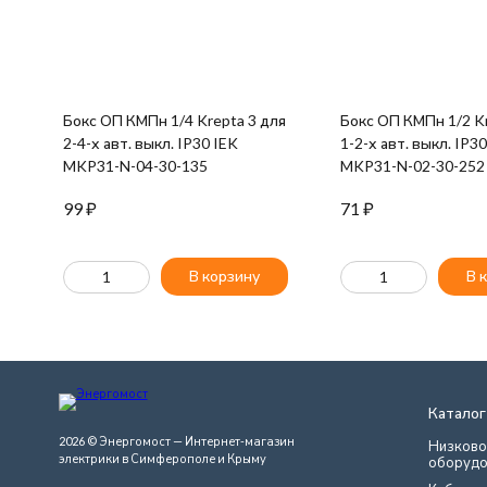
Бокс ОП КМПн 1/4 Krepta 3 для
Бокс ОП КМПн 1/2 Kr
2-4-х авт. выкл. IP30 IEK
1-2-х авт. выкл. IP3
MKP31-N-04-30-135
MKP31-N-02-30-252
99
₽
71
₽
В корзину
В 
Каталог
2026 © Энергомост — Интернет-магазин
Низково
электрики в Симферополе и Крыму
оборудо