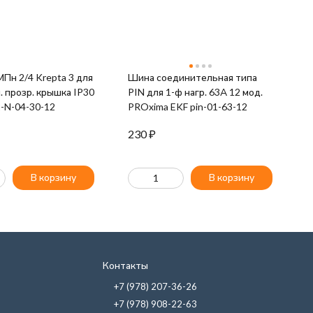
Krepta 3 для
Шина соединительная типа
Ш
л. прозр. крышка IP30
PIN для 1-ф нагр. 63А 12 мод.
P
-N-04-30-12
PROxima EKF pin-01-63-12
Ш
230
₽
8
В корзину
В корзину
Контакты
+7 (978) 207-36-26
+7 (978) 908-22-63