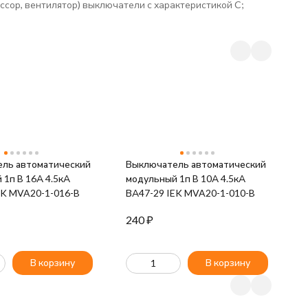
ссор, вентилятор) выключатели с характеристикой C;
ль автоматический
Выключатель автоматический
В
 1п B 16А 4.5кА
модульный 1п B 10А 4.5кА
м
EK MVA20-1-016-B
ВА47-29 IEK MVA20-1-010-B
В
240
₽
2
В корзину
В корзину