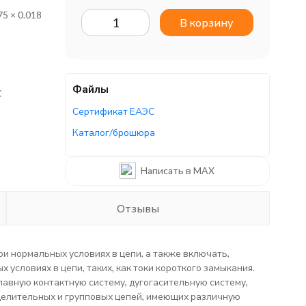
75 × 0.018
В корзину
Файлы
C
Сертификат ЕАЭС
Каталог/брошюра
Руководство по эксплуатации
Написать в MAX
Отзывы
и нормальных условиях в цепи, а также включать,
условиях в цепи, таких, как токи короткого замыкания.
авную контактную систему, дугогасительную систему,
делительных и групповых цепей, имеющих различную