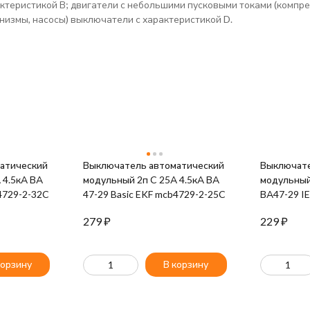
ктеристикой В; двигатели с небольшими пусковыми токами (компре
измы, насосы) выключатели с характеристикой D.
атический
Выключатель автоматический
Выключате
 4.5кА ВА
модульный 2п C 25А 4.5кА ВА
модульный
4729-2-32C
47-29 Basic EKF mcb4729-2-25C
ВА47-29 I
279
₽
229
₽
корзину
В корзину