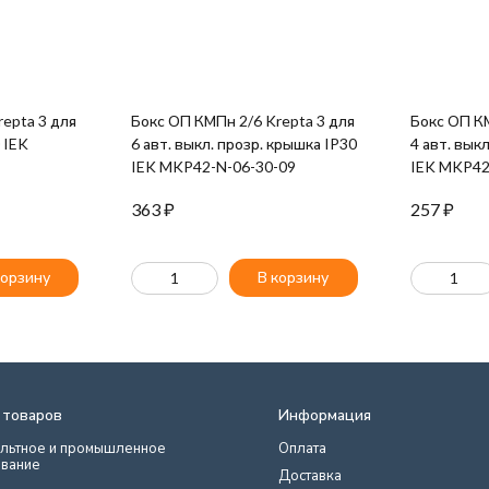
epta 3 для
Бокс ОП КМПн 2/6 Krepta 3 для
Бокс ОП КМПн 2/4 
0 IEK
6 авт. выкл. прозр. крышка IP30
4 авт. вык
IEK MKP42-N-06-30-09
IEK MKP42
363
₽
257
₽
корзину
В корзину
 товаров
Информация
льтное и промышленное
Оплата
вание
Доставка