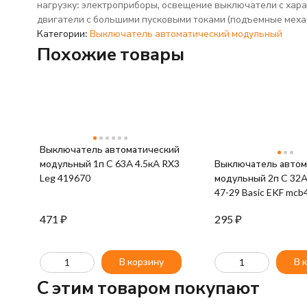
нагрузку: электроприборы, освещение выключатели с хара
двигатели с большими пусковыми токами (подъемные механ
Категории:
Выключатель автоматический модульный
Похожие товары
Выключатель автоматический
модульный 1п C 63А 4.5кА RX3
Выключатель автом
Leg 419670
модульный 2п C 32А
47-29 Basic EKF mcb
471
₽
295
₽
В корзину
В 
C этим товаром покупают