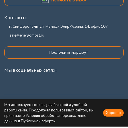
Контакты:
г. Симферополь, ул. Мамеди Эмир-Усеина, 14, офис 107
sale@energomost.ru
Проложить маршрут
Мы в социальных сетях:
Каталог товаров
Мы используем cookies для быстрой и удобной
работы сайта. Продолжая пользоваться сайтом, вы
Хорошо
Информация
принимаете Условия обработки персональных
данных и Публичной оферты.