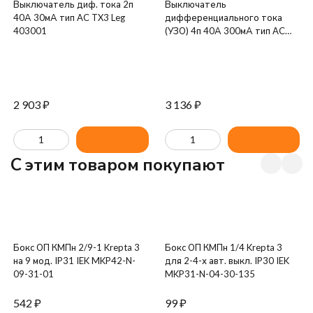
Выключатель диф. тока 2п
Выключатель
40А 30мА тип AC TX3 Leg
дифференциального тока
403001
(УЗО) 4п 40А 300мА тип AC
ВД1-63 IEK MDV10-4-040-300
2 903
₽
3 136
₽
C этим товаром покупают
Бокс ОП КМПн 2/9-1 Krepta 3
Бокс ОП КМПн 1/4 Krepta 3
на 9 мод. IP31 IEK MKP42-N-
для 2-4-х авт. выкл. IP30 IEK
09-31-01
MKP31-N-04-30-135
542
₽
99
₽