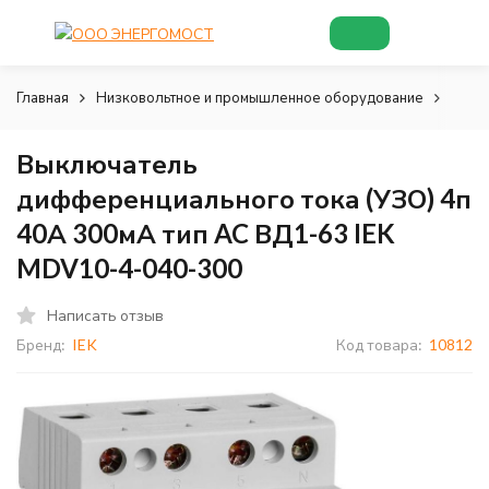
Главная
Низковольтное и промышленное оборудование
Низк
Выключатель
дифференциального тока (УЗО) 4п
40А 300мА тип AC ВД1-63 IEK
MDV10-4-040-300
Написать отзыв
Бренд:
IEK
Код товара:
10812