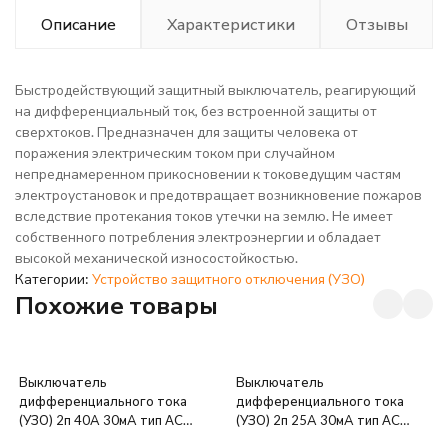
Описание
Характеристики
Отзывы
Быстродействующий защитный выключатель, реагирующий
на дифференциальный ток, без встроенной защиты от
сверхтоков. Предназначен для защиты человека от
поражения электрическим током при случайном
непреднамеренном прикосновении к токоведущим частям
электроустановок и предотвращает возникновение пожаров
вследствие протекания токов утечки на землю. Не имеет
собственного потребления электроэнергии и обладает
высокой механической износостойкостью.
Категории:
Устройство защитного отключения (УЗО)
Похожие товары
Выключатель
Выключатель
дифференциального тока
дифференциального тока
(УЗО) 2п 40А 30мА тип AC
(УЗО) 2п 25А 30мА тип AC
ВД1-63 GENERICA IEK MDV15-
ВД1-63 GENERICA IEK MDV15-