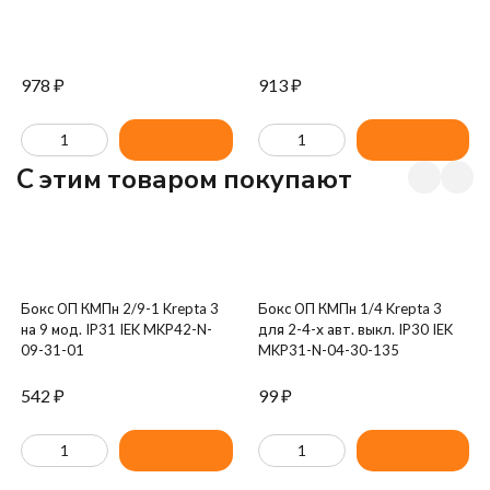
2-040-030
2-025-030
978
₽
913
₽
C этим товаром покупают
Бокс ОП КМПн 2/9-1 Krepta 3
Бокс ОП КМПн 1/4 Krepta 3
на 9 мод. IP31 IEK MKP42-N-
для 2-4-х авт. выкл. IP30 IEK
09-31-01
MKP31-N-04-30-135
542
₽
99
₽