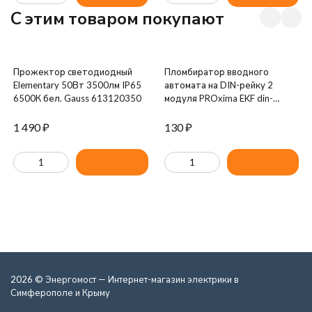
C этим товаром покупают
Прожектор светодиодный
Пломбиратор вводного
Elementary 50Вт 3500лм IP65
автомата на DIN-рейку 2
6500К бел. Gauss 613120350
модуля PROxima EKF din-
plomb-2
1 490
₽
130
₽
2026 © Энергомост — Интернет-магазин электрики в
Симферополе и Крыму