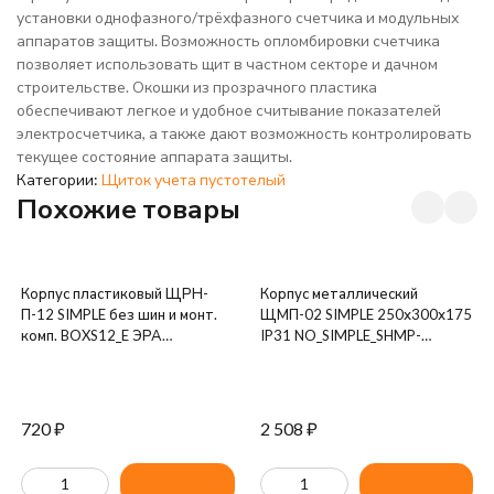
установки однофазного/трёхфазного счетчика и модульных
аппаратов защиты. Возможность опломбировки счетчика
позволяет использовать щит в частном секторе и дачном
строительстве. Окошки из прозрачного пластика
обеспечивают легкое и удобное считывание показателей
электросчетчика, а также дают возможность контролировать
текущее состояние аппарата защиты.
Категории:
Щиток учета пустотелый
Похожие товары
Корпус пластиковый ЩРН-
Корпус металлический
П-12 SIMPLE без шин и монт.
ЩМП-02 SIMPLE 250х300х175
комп. BOXS12_E ЭРА
IP31 NO_SIMPLE_SHMP-
Б0047723
02_IP31 ЭРА Б0041653
720
₽
2 508
₽