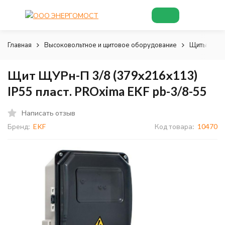
Главная
Высоковольтное и щитовое оборудование
Щиты и шк
Щит ЩУРн-П 3/8 (379х216х113)
IP55 пласт. PROxima EKF pb-3/8-55
Написать отзыв
Бренд:
EKF
Код товара:
10470