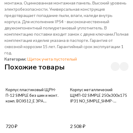
монтажа. Оцинкованная монтажная панель. Высокий уровень
электробезопасности. Универсальная конструкция
предотвращает попадание пыли, влаги, наледи внутрь
корпуса. Для исполнения IP54 - высококачественный
двухкомпонентный полиуретановый уплотнитель. В
комплектацию поставки входит замок с двумя ключами.Полная
комплектация изделия указана в паспорте. Гарантия от
сквозной коррозии 15 лет. Гарантийный срок эксплуатации 1
год.
Категории:
Щиток учета пустотелый
Похожие товары
Корпус пластиковый ЩРН-
Корпус металлический
П-12 SIMPLE без шин и монт.
ЩМП-02 SIMPLE 250х300х175
комп. BOXS12_E ЭРА
IP31 NO_SIMPLE_SHMP-
Б0047723
02_IP31 ЭРА Б0041653
720
₽
2 508
₽