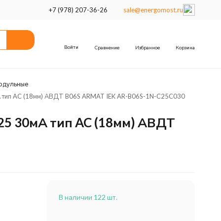
+7 (978) 207-36-26
sale@energomost.ru
Войти
Сравнение
Избранное
Корзина
одульные
 тип AC (18мм) АВДТ B06S ARMAT IEK AR-B06S-1N-C25C030
5 30мА тип AC (18мм) АВДТ
В наличии 122 шт.
м