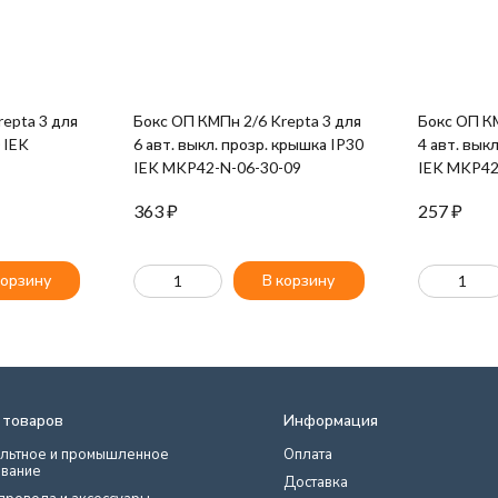
epta 3 для
Бокс ОП КМПн 2/6 Krepta 3 для
Бокс ОП КМПн 2/4 
0 IEK
6 авт. выкл. прозр. крышка IP30
4 авт. вык
IEK MKP42-N-06-30-09
IEK MKP42
363
₽
257
₽
корзину
В корзину
 товаров
Информация
льтное и промышленное
Оплата
вание
Доставка