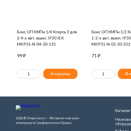
Бокс ОП КМПн 1/4 Krepta 3 для
Бокс ОП КМПн 1/2 Kr
2-4-х авт. выкл. IP30 IEK
1-2-х авт. выкл. IP3
MKP31-N-04-30-135
MKP31-N-02-30-252
99
₽
71
₽
В корзину
В 
Каталог
2026 © Энергомост — Интернет-магазин
Низково
электрики в Симферополе и Крыму
оборудо