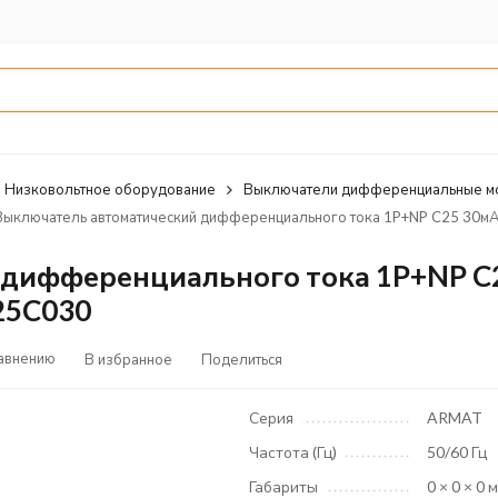
Низковольтное оборудование
Выключатели дифференциальные м
Выключатель автоматический дифференциального тока 1P+NP C25 30мА
дифференциального тока 1P+NP C2
25C030
равнению
В избранное
Поделиться
Серия
ARMAT
Частота (Гц)
50/60 Гц
Габариты
0 × 0 × 0 