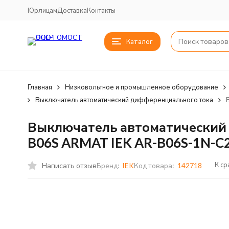
Юрлицам
Доставка
Контакты
Каталог
Главная
Низковольтное и промышленное оборудование
Выключатель автоматический дифференциального тока
Выключатель автоматический 
B06S ARMAT IEK AR-B06S-1N-C
К с
Написать отзыв
Бренд:
IEK
Код товара:
142718