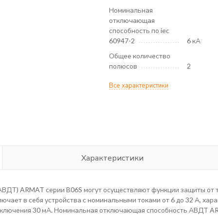
Номинальная
отключающая
способность по iec
60947-2
6 кА
Общее количество
полюсов
2
Все характеристики
Характеристики
ДТ) ARMAT серии B06S могут осуществляют функции защиты от то
ючает в себя устройства с номинальными токами от 6 до 32 А, хара
ключения 30 мА. Номинальная отключающая способность АВДТ ARM