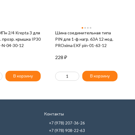
Krepta 3 для
Шина соединительная типа
Ш
л. прозр. крышка IP30
PIN для 1-ф нагр. 63А 12 мод.
P
-N-04-30-12
PROxima EKF pin-01-63-12
Ш
228
₽
8
В корзину
В корзину
Контакты
+7 (978) 207-36-26
+7 (978) 908-22-63