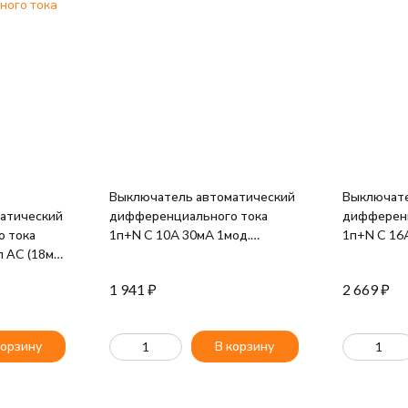
ного тока
Выключатель автоматический
Выключате
атический
дифференциального тока
дифференц
 тока
1п+N C 10А 30мА 1мод.
1п+N C 16
 AC (18мм)
электрон. тип AC 6кА NB2LE
NB1L (36мм
IEK AR-
(R) CHINT 689001
1 941
₽
2 669
₽
корзину
В корзину