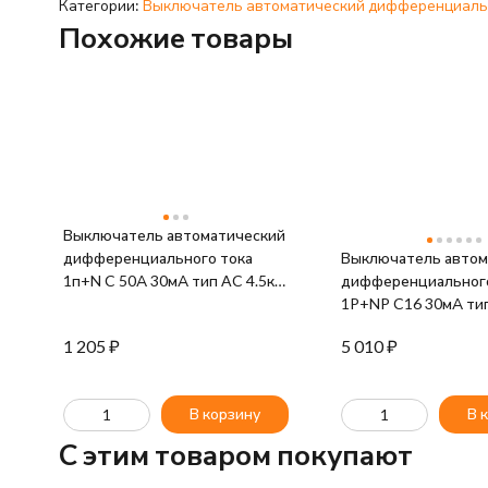
Категории:
Выключатель автоматический дифференциаль
Похожие товары
Выключатель автоматический
дифференциального тока
Выключатель автом
1п+N C 50А 30мА тип AC 4.5кА
дифференциального
АД-12 Basic EKF DA12-50-30-
1P+NP C16 30мА тип
bas
АВДТ B06S ARMAT 
1 205
₽
5 010
₽
B06S-1N-C16C030
В корзину
В 
C этим товаром покупают