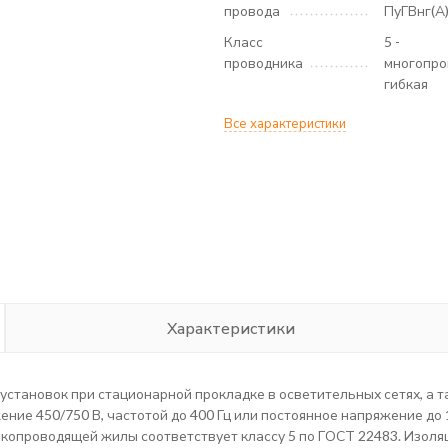
провода
ПуГВнг(А)
Класс
5 -
проводника
многопро
гибкая
Все характеристики
Характеристики
становок при стационарной прокладке в осветительных сетях, а 
ние 450/750 В, частотой до 400 Гц или постоянное напряжение до
окопроводящей жилы соответствует классу 5 по ГОСТ 22483. Изол