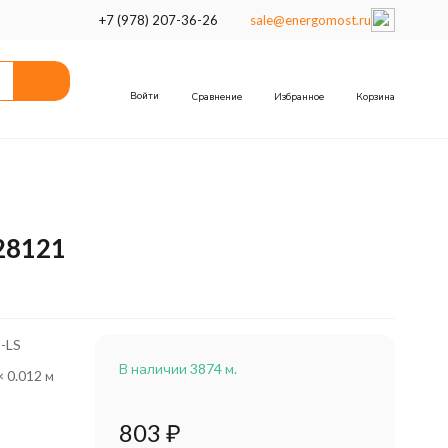
+7 (978) 207-36-26
sale@energomost.ru
Войти
Сравнение
Избранное
Корзина
28121
-LS
В наличии 3874 м.
× 0.012 м
803
₽