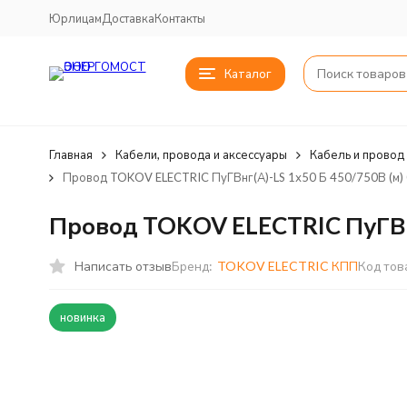
Юрлицам
Доставка
Контакты
Каталог
Главная
Кабели, провода и аксессуары
Кабель и провод
Провод TOKOV ELECTRIC ПуГВнг(А)-LS 1х50 Б 450/750В (м)
Провод TOKOV ELECTRIC ПуГВнг
Написать отзыв
Бренд:
TOKOV ELECTRIC КПП
Код тов
новинка