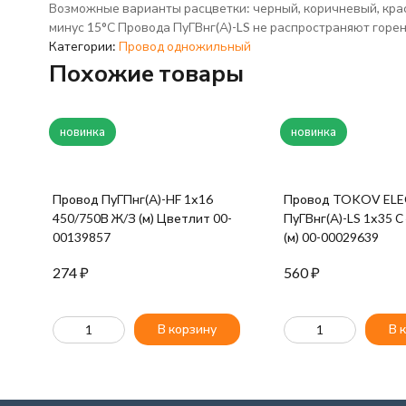
Возможные варианты расцветки: черный, коричневый, крас
минус 15°С Провода ПуГВнг(А)-LS не распространяют горен
Категории:
Провод одножильный
Похожие товары
новинка
новинка
Провод ПуГПнг(А)-HF 1х16
Провод TOKOV ELE
450/750В Ж/З (м) Цветлит 00-
ПуГВнг(А)-LS 1х35 С
00139857
(м) 00-00029639
274
₽
560
₽
В корзину
В 