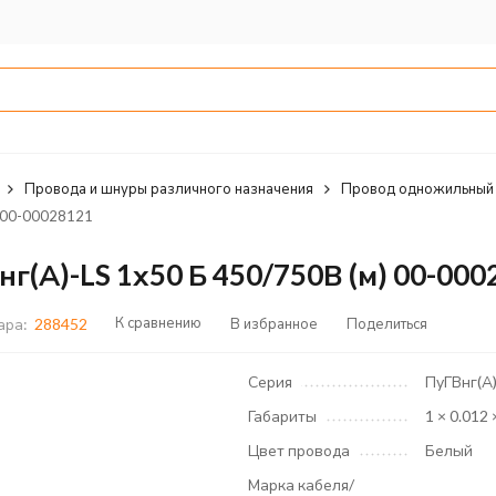
Провода и шнуры различного назначения
Провод одножильный
 00-00028121
(А)-LS 1х50 Б 450/750В (м) 00-000
К сравнению
В избранное
Поделиться
ара:
288452
Серия
ПуГВнг(А)
Габариты
1 × 0.012 
Цвет провода
Белый
Марка кабеля/