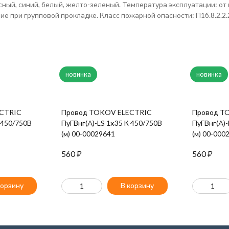
ный, синий, белый, желто-зеленый. Температура эксплуатации: от 
ие при групповой прокладке. Класс пожарной опасности: П1б.8.2.2
новинка
новинка
CTRIC
Провод TOKOV ELECTRIC
Провод T
 450/750В
ПуГВнг(А)-LS 1х35 К 450/750В
ПуГВнг(А)-
(м) 00-00029641
(м) 00-000
560
₽
560
₽
корзину
В корзину