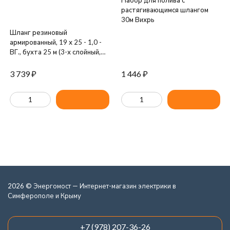
Набор для полива с
растягивающимся шлангом
30м Вихрь
Шланг резиновый
армированный, 19 х 25 - 1,0 -
ВГ., бухта 25 м (3-х слойный,
синий с желтой полосой) ТЭП
3 739
₽
1 446
₽
2026 © Энергомост — Интернет-магазин электрики в
Симферополе и Крыму
+7 (978) 207-36-26