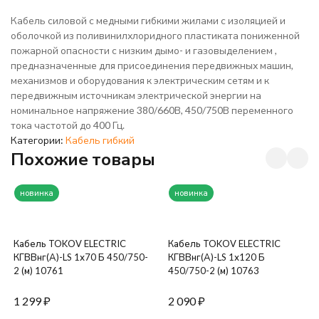
Сертификат ЕАЭС
Кабель силовой с медными гибкими жилами с изоляцией и
Декларация ЕАЭС
оболочкой из поливинилхлоридного пластиката пониженной
пожарной опасности с низким дымо- и газовыделением ,
Сертификат ЕАЭС
предназначенные для присоединения передвижных машин,
механизмов и оборудования к электрическим сетям и к
передвижным источникам электрической энергии на
номинальное напряжение 380/660В, 450/750В переменного
тока частотой до 400 Гц.
Категории:
Кабель гибкий
Похожие товары
новинка
новинка
Кабель TOKOV ELECTRIC
Кабель TOKOV ELECTRIC
КГВВнг(А)-LS 1х70 Б 450/750-
КГВВнг(А)-LS 1х120 Б
2 (м) 10761
450/750-2 (м) 10763
1 299
₽
2 090
₽