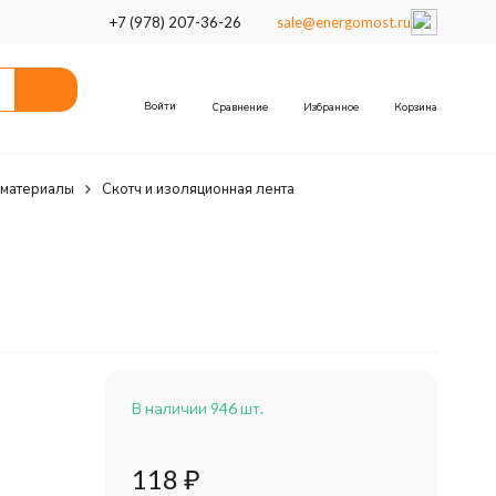
+7 (978) 207-36-26
sale@energomost.ru
Войти
Сравнение
Избранное
Корзина
 материалы
Скотч и изоляционная лента
В наличии 946 шт.
118
₽
м