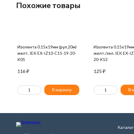
Похожие товары
Изолента 0.15х19мм (рул.20м)
Изолента 0.15х19мм 
желт. IEK EX-IZ10-C15-19-20-
желт./зел. IEK EX-I
K05
20-K52
116
₽
125
₽
В корзину
В 
Каталог