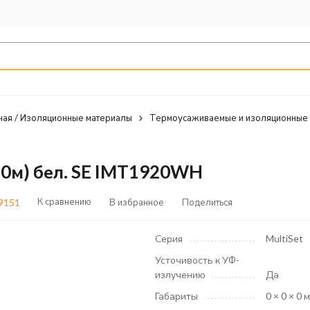
ная / Изоляционные материалы
Термоусаживаемые и изоляционные
20м) бел. SE IMT1920WH
К сравнению
В избранное
Поделиться
9151
Серия
MultiSet
Усточивость к УФ-
излучению
Да
Габариты
0 × 0 × 0 