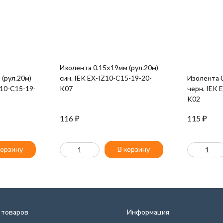
Изолента 0.15х19мм (рул.20м)
(рул.20м)
син. IEK EX-IZ10-C15-19-20-
Изолента 0
Z10-C15-19-
K07
черн. IEK 
K02
116
₽
115
₽
корзину
В корзину
 товаров
Информация