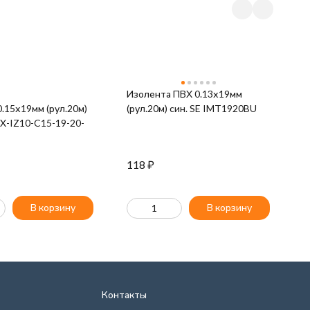
Изолента ПВХ 0.13х19мм
И
.15х19мм (рул.20м)
(рул.20м) син. SE IMT1920BU
(
EX-IZ10-C15-19-20-
118
₽
1
В корзину
В корзину
Контакты