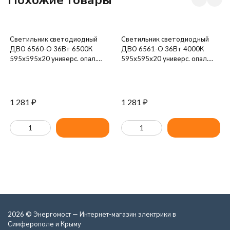
Светильник светодиодный
Светильник светодиодный
ДВО 6560-O 36Вт 6500К
ДВО 6561-O 36Вт 4000К
595х595х20 универс. опал.
595х595х20 универс. опал.
рассеив. с драйвером панель
рассеив. с драйвером панель
IEK LDVO3-6560-36-6500-U-
IEK LDVO3-6561-36-4000-U-
K01
K01
1 281
₽
1 281
₽
2026 © Энергомост — Интернет-магазин электрики в
Симферополе и Крыму