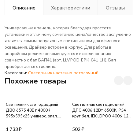
Описание
Характеристики
Отзывы
Универсальная панель, которая благодаря простоте
установки и отличному сочетанию цена/качество заслуженно
является самым популярным светильником для офисного
освещения. Драйвер встроен в корпус. Для работы в
аварийном режиме рекомендуется к использованию
совместно с бап БАП41 (арт. LLVPOD-EPK-041-1H). Бап
приобретается отдельно.
Категории:
Светильник настенно-потолочный
Похожие товары
Светильник светодиодный
Светильник светодиодный
ДВО 6575 40Вт 4000К
ДПО 4006 12Вт 6500К IP54
595х595х25 универс. опал.
круг бел. IEK LDPO0-4006-12-
рассеив. панель IEK LDVO0-
6500-K01
6575-40-4000-K01
1 733
₽
502
₽