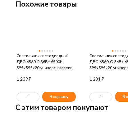
Похожие товары
Светильник светодиодный
Светильник светод
ДВО 6560-P 36Вт 6500К
ДВО 6560-O 36Вт 6
595х595х20 универс. рассеив.
595х595х20 универс.
призма с драйвером панель
рассеив. с драйвер
1 239
₽
1 281
₽
IEK LDVO2-6560-36-6500-U-
IEK LDVO3-6560-36
K01
K01
В корзину
В 
C этим товаром покупают