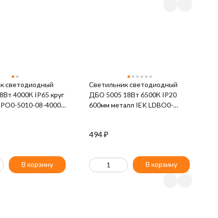
С
к светодиодный
Светильник светодиодный
6
8Вт 4000К IP65 круг
ДБО 5005 18Вт 6500К IP20
п
DPO0-5010-08-4000-
600мм металл IEK LDBO0-
6
5005-18-6500-K02
494
₽
1
В корзину
В корзину