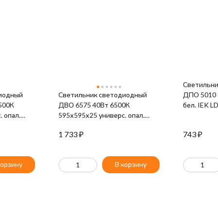
Светильни
иодный
Светильник светодиодный
ДПО 5010 
500К
ДВО 6575 40Вт 6500К
бел. IEK L
 опал.
595х595х25 универс. опал.
K01
ом панель
рассеив. панель IEK LDVO0-
1 733
₽
743
₽
-6500-U-
6575-40-6500-K01
корзину
В корзину