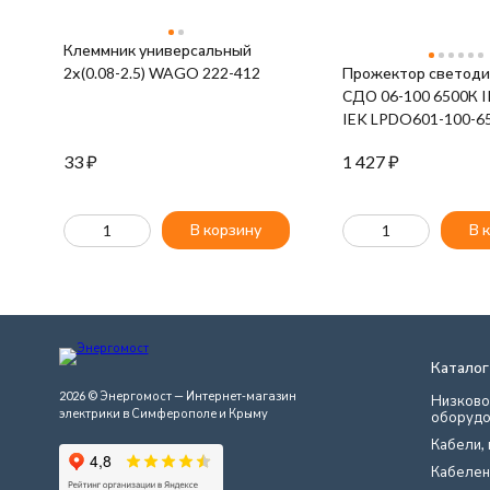
Клеммник универсальный
2х(0.08-2.5) WAGO 222-412
Прожектор светод
СДО 06-100 6500К I
IEK LPDO601-100-6
33
₽
1 427
₽
В корзину
В 
Каталог
2026 © Энергомост — Интернет-магазин
Низково
электрики в Симферополе и Крыму
оборудо
Кабели, 
Кабелен