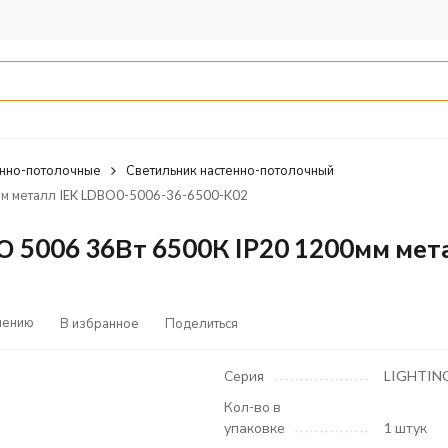
енно-потолочные
Светильник настенно-потолочный
мм металл IEK LDBO0-5006-36-6500-K02
5006 36Вт 6500К IP20 1200мм мета
нению
В избранное
Поделиться
Серия
LIGHTIN
Кол-во в
упаковке
1 штук