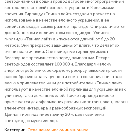
светодинамики в общий провод встроен многопрограммный
контроллер, который позволяет управлять 8 режимами
свечения. Гирлянду «Твинкл лайт» создали в расчете на
использование в качестве елочного украшения, в ее
семейство входят самые разные гирлянды. Они различаются
длиной, цветом и количеством светодиодов. Уличные
гирлянды «Твинкл лайт» выпускаются длиной от 6 до 20
метров. Они прекрасно защищены от влаги, что делает их
очень практичными. Светодиодные гирлянды имеют
бесспорное преимущество перед ламповыми. Ресурс
светодиодов составляет 100 000 ч. Благодаря малому
энергопотреблению, рекордному ресурсу, высокой яркости,
разнообразию и насыщенности цветов свечения они стали
весьма привлекательным для потребителей. «Твинкл лайт»
используют в качестве елочной гирлянды для украшения как
уличных, так и домашних елей. Также гирлянда широко
применяется для оформления различных витрин, окон, колонн,
элементов интерьера и разнообразных экспозиций.
Данная гирлянда имеет длину 20 м, цвет свечения
светодиодов мультиколор.
Категории:
Освещение иллюминационное