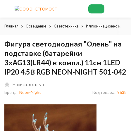
Главная
Освещение
Светотехника
Иллюминационное, деко
Фигура светодиодная "Олень" на
подставке (батарейки
3хAG13(LR44) в компл.) 11см 1LED
IP20 4.5В RGB NEON-NIGHT 501-042
Написать отзыв
Бренд:
Neon-Night
Код товара:
9638