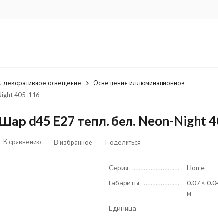
, декоративное освещение
Освещение иллюминационное
Night 405-116
ар d45 E27 тепл. бел. Neon-Night 4
К сравнению
В избранное
Поделиться
Серия
Home
Габариты
0.07 × 0.0
м
Единица