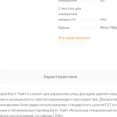
измерения
шт.
С мостом для
измерения
мощности
Нет
Бренд
Neon-Nig
Все характеристики
Характеристики
ой Белт-Лайт и служат для украшения улиц, фасадов зданий и вн
ения и насыщенность светом окружающего пространства. Декорати
еждениям. Благодаря использованию стандартного цоколя Е27 уста
ных и пятижильных гирлянд Белт-Лайт. Используя специальный к
бора контроллеров составляет 2 ВА.