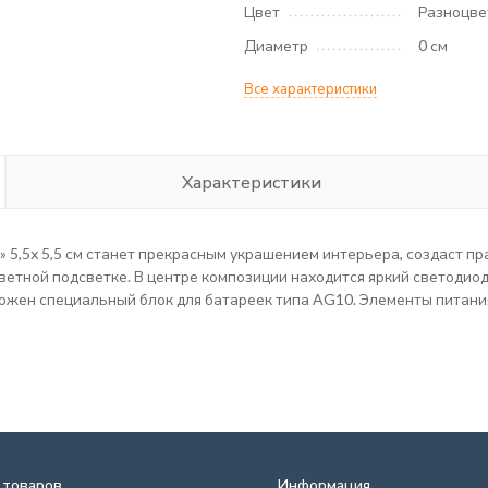
Цвет
Разноцв
Диаметр
0 см
Все характеристики
Характеристики
 5,5х 5,5 см станет прекрасным украшением интерьера, создаст п
етной подсветке. В центре композиции находится яркий светодио
ожен специальный блок для батареек типа AG10. Элементы питани
 товаров
Информация