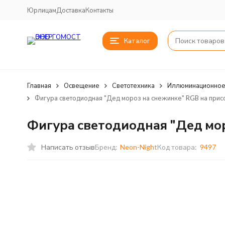
Юрлицам
Доставка
Контакты
Каталог
Главная
Освещение
Светотехника
Иллюминационное
Фигура светодиодная "Дед мороз на снежинке" RGB на присо
Фигура светодиодная "Дед моро
Написать отзыв
Бренд:
Neon-Night
Код товара:
9497