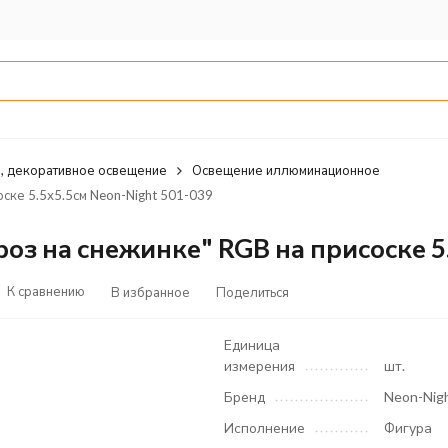
, декоративное освещение
Освещение иллюминационное
ске 5.5х5.5см Neon-Night 501-039
з на снежинке" RGB на присоске 5.
К сравнению
В избранное
Поделиться
Единица
измерения
шт.
Бренд
Neon-Nig
Исполнение
Фигура