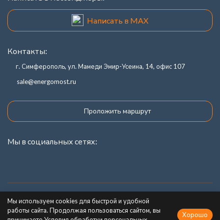
Написать в MAX
Контакты:
г. Симферополь, ул. Мамеди Эмир-Усеина, 14, офис 107
sale@energomost.ru
Проложить маршрут
Мы в социальных сетях:
Каталог товаров
Мы используем cookies для быстрой и удобной
работы сайта. Продолжая пользоваться сайтом, вы
Хорошо
Информация
принимаете Условия обработки персональных