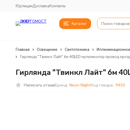
Юрлицам
Доставка
Контакты
Каталог
Главная
Освещение
Светотехника
Иллюминационное
Гирлянда "Твинкл Лайт" 6м 40LED мультиколор провод прозр
Гирлянда "Твинкл Лайт" 6м 40
Написать отзыв
Бренд:
Neon-Night
Код товара:
9450