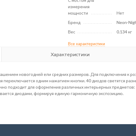
С мостом для
измерения
мощности
Нет
Бренд
Neon-Nig
Вес
0.134 кг
Все характеристики
Характеристики
рашением новогодней ели средних размеров. Для подключения к ро
 переключается одним нажатием кнопки. 40 диодов светятся разн
чно подходит для оформления различных интерьерных предметов: ме
вается диодами, формируя единую гармоничную экспозицию.