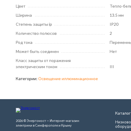
Цвет
Тепло-бел
Ширина
13.5 мм
Степень защиты ip
IP20
Количество полюсов
2
Род тока
Переменны
Может быть соединен
Нет
Класс защиты от поражения
электрическим током
III
Категории:
Освещение иллюминационное
Каталог
2026 © Энергомост — Интернет-магазин
Низково
электрики в Симферополе и Крыму
оборудо