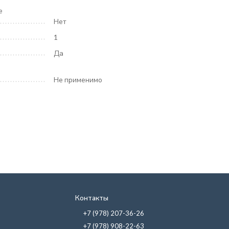
е
Нет
1
Да
Не применимо
Контакты
+7 (978) 207-36-26
+7 (978) 908-22-63