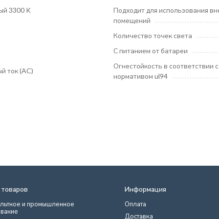
ый 3300 K
Подходит для использования вн
помещений
Количество точек света
С питанием от батареи
Огнестойкость в соответствии с
й ток (AC)
нормативом ul94
 товаров
Информация
льтное и промышленное
Оплата
вание
Доставка