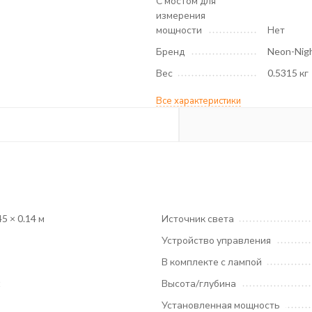
С мостом для
измерения
мощности
Нет
Бренд
Neon-Nig
Вес
0.5315 кг
Все характеристики
45 × 0.14 м
Источник света
Устройство управления
В комплекте с лампой
t
Высота/глубина
Установленная мощность