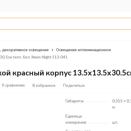
, декоративное освещение
Освещение иллюминационное
0.5см тепл. бел. Neon-Night 513-041
й красный корпус 13.5х13.5х30.5см 
К сравнению
В избранное
Поделиться
Габариты
0.315 × 0.
м
Единица
измерения
шт.