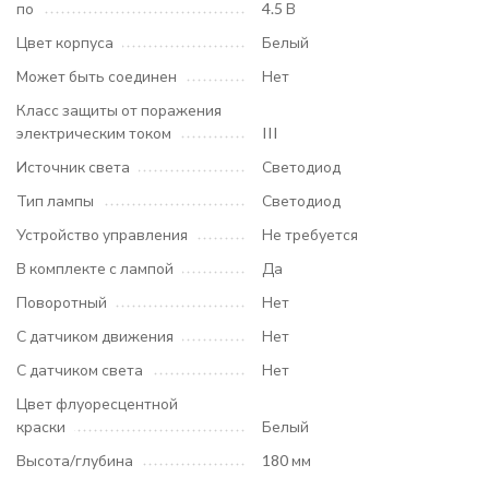
по
4.5 В
Цвет корпуса
Белый
Может быть соединен
Нет
Класс защиты от поражения
электрическим током
III
Источник света
Светодиод
Тип лампы
Светодиод
Устройство управления
Не требуется
В комплекте с лампой
Да
Поворотный
Нет
С датчиком движения
Нет
С датчиком света
Нет
Цвет флуоресцентной
краски
Белый
Высота/глубина
180 мм