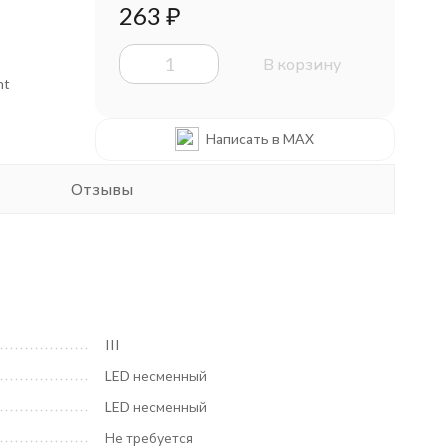
263
₽
В корзину
ht
Написать в MAX
Отзывы
III
LED несменный
LED несменный
Не требуется