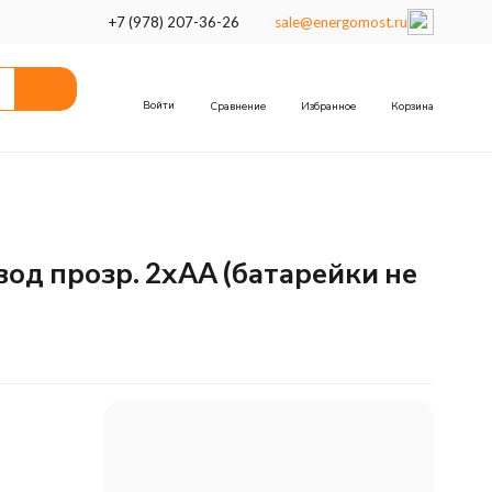
+7 (978) 207-36-26
sale@energomost.ru
Войти
Сравнение
Избранное
Корзина
од прозр. 2хAA (батарейки не
м