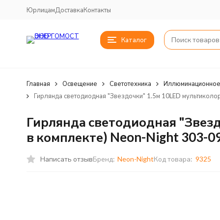
Юрлицам
Доставка
Контакты
Каталог
Главная
Освещение
Светотехника
Иллюминационное
Гирлянда светодиодная "Звездочки" 1.5м 10LED мультиколор
Гирлянда светодиодная "Звезд
в комплекте) Neon-Night 303-0
Написать отзыв
Бренд:
Neon-Night
Код товара:
9325