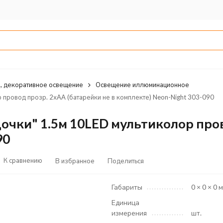
, декоративное освещение
Освещение иллюминационное
 провод прозр. 2хAA (батарейки не в комплекте) Neon-Night 303-090
очки" 1.5м 10LED мультиколор пров
90
К сравнению
В избранное
Поделиться
Габариты
0 × 0 × 0 
Единица
измерения
шт.