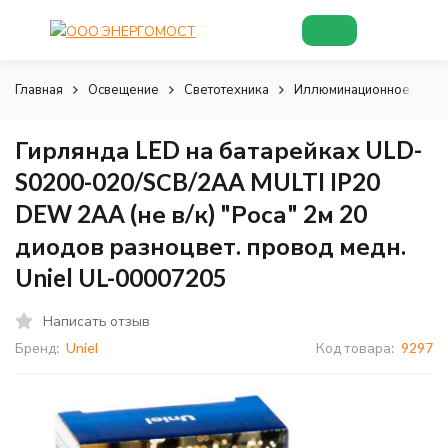
Главная
Освещение
Светотехника
Иллюминационное, деко
Гирлянда LED на батарейках ULD-
S0200-020/SСB/2AA MULTI IP20
DEW 2AA (не в/к) "Роса" 2м 20
диодов разноцвет. провод медн.
Uniel UL-00007205
Написать отзыв
Бренд:
Uniel
Код товара:
9297