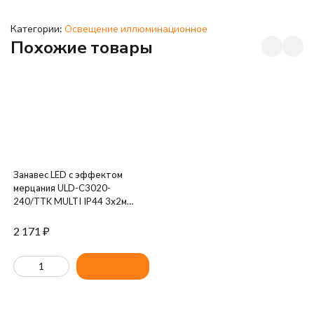
Категории:
Освещение иллюминационное
Похожие товары
Занавес LED с эффектом
мерцания ULD-C3020-
240/TTK MULTI IP44 3х2м
соед. 240 сдиодов разноцвет.
свет провод прозр. Uniel UL-
2 171
₽
00007216